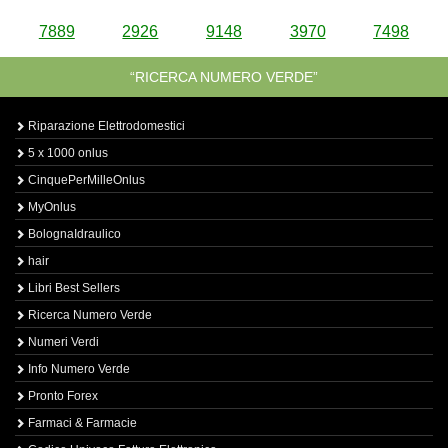
7889
2926
9148
3970
7498
“RICERCA NUMERO VERDE”
Riparazione Elettrodomestici
5 x 1000 onlus
CinquePerMilleOnlus
MyOnlus
BolognaIdraulico
hair
Libri Best Sellers
Ricerca Numero Verde
Numeri Verdi
Info Numero Verde
Pronto Forex
Farmaci & Farmacie