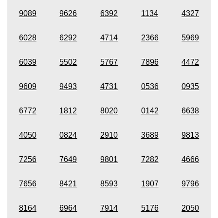
9089
9626
6392
1134
4327
6028
6292
4714
2366
5969
6039
5502
5767
7896
4472
9609
9493
4731
0536
0935
6772
1812
8020
0142
6638
4050
0824
2910
3689
9813
7256
7649
9801
7282
4666
7656
8421
8593
1907
9796
8164
6964
7914
5176
2050