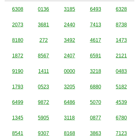
6308
0136
3185
6493
6328
2073
3681
2440
7413
8738
8180
272
3492
4617
1473
1872
8567
2407
6591
2121
9190
1411
0000
3218
0483
1793
0523
3205
6880
5182
6499
9872
6486
5070
4539
1345
5905
3118
0877
6780
8541
9307
8168
3863
7123