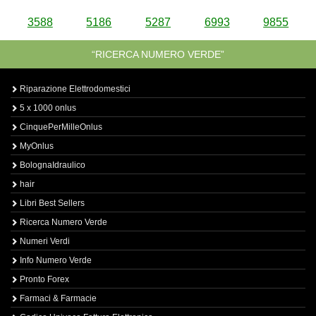
3588
5186
5287
6993
9855
“RICERCA NUMERO VERDE”
Riparazione Elettrodomestici
5 x 1000 onlus
CinquePerMilleOnlus
MyOnlus
BolognaIdraulico
hair
Libri Best Sellers
Ricerca Numero Verde
Numeri Verdi
Info Numero Verde
Pronto Forex
Farmaci & Farmacie