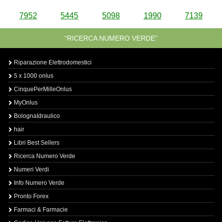
7952
5445
5098
1990
7139
“RICERCA NUMERO VERDE”
Riparazione Elettrodomestici
5 x 1000 onlus
CinquePerMilleOnlus
MyOnlus
BolognaIdraulico
hair
Libri Best Sellers
Ricerca Numero Verde
Numeri Verdi
Info Numero Verde
Pronto Forex
Farmaci & Farmacie