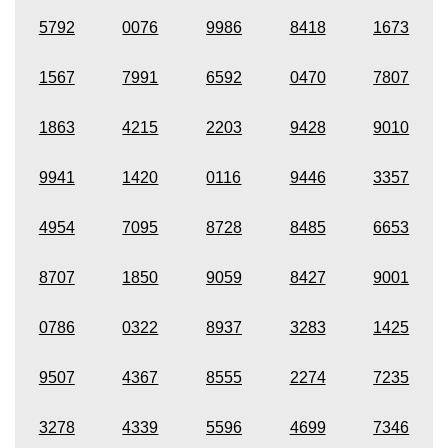
5792
0076
9986
8418
1673
1567
7991
6592
0470
7807
1863
4215
2203
9428
9010
9941
1420
0116
9446
3357
4954
7095
8728
8485
6653
8707
1850
9059
8427
9001
0786
0322
8937
3283
1425
9507
4367
8555
2274
7235
3278
4339
5596
4699
7346