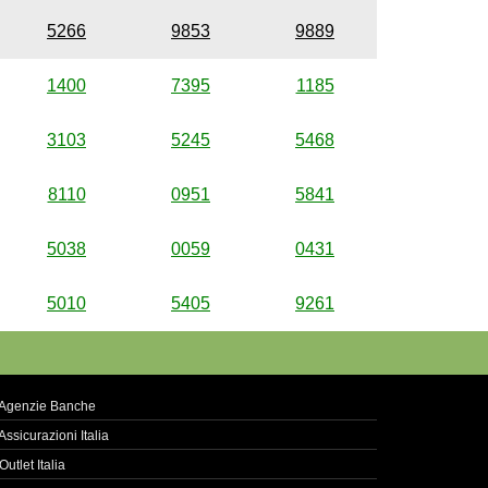
5266
9853
9889
1400
7395
1185
3103
5245
5468
8110
0951
5841
5038
0059
0431
5010
5405
9261
Agenzie Banche
Assicurazioni Italia
Outlet Italia