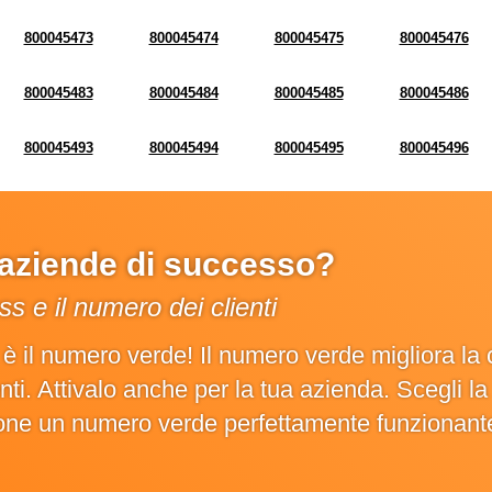
800045473
800045474
800045475
800045476
800045483
800045484
800045485
800045486
800045493
800045494
800045495
800045496
e aziende di successo?
s e il numero dei clienti
o è il numero verde! Il numero verde migliora 
ienti. Attivalo anche per la tua azienda. Scegli 
ione un numero verde perfettamente funzionant