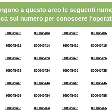
ngono a questo arco le seguenti nume
cca sul numero per conoscere l'operat
800045403
800045404
800045405
800045406
800045413
800045414
800045415
800045416
800045423
800045424
800045425
800045426
800045433
800045434
800045435
800045436
800045443
800045444
800045445
800045446
800045453
800045454
800045455
800045456
800045463
800045464
800045465
800045466