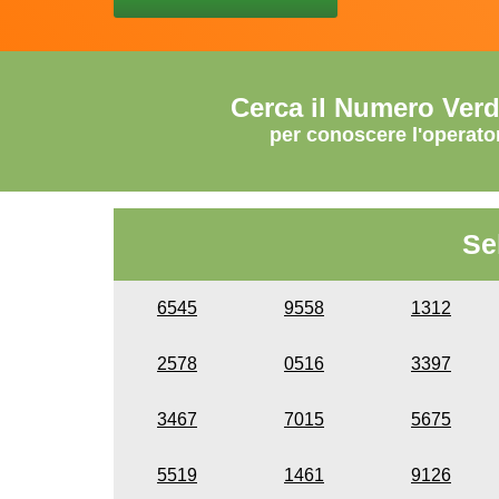
Cerca il Numero Ver
per conoscere l'operato
Se
6545
9558
1312
2578
0516
3397
3467
7015
5675
5519
1461
9126