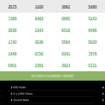
3575
1100
3962
5490
7389
6483
0895
5143
3938
2343
6516
9498
1740
2036
5564
5020
1448
0750
0341
7976
0401
2391
3923
0721
“RICERCA NUMERO VERDE”
800 Hotel
5 x 1000 Onlus
Scuole Italia