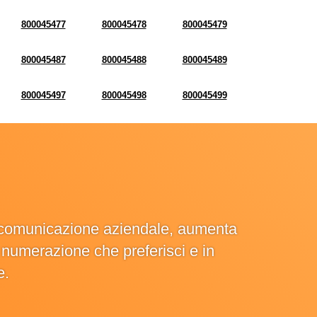
800045477
800045478
800045479
800045487
800045488
800045489
800045497
800045498
800045499
la comunicazione aziendale, aumenta
la numerazione che preferisci e in
e.