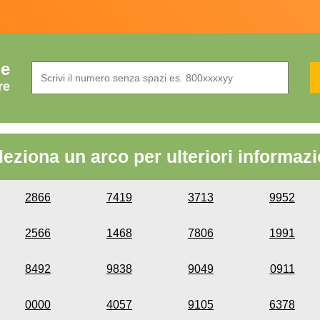
de
re
leziona un arco per ulteriori informazi
2866
7419
3713
9952
2566
1468
7806
1991
8492
9838
9049
0911
0000
4057
9105
6378