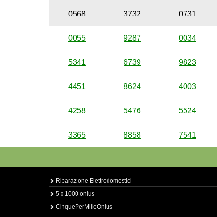
0568
3732
0731
0055
9287
0034
5341
6739
9823
4451
8624
4003
4258
5476
5524
3365
8858
7541
Riparazione Elettrodomestici
5 x 1000 onlus
CinquePerMilleOnlus