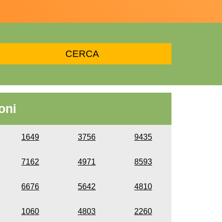
oni
1649
3756
9435
7162
4971
8593
6676
5642
4810
1060
4803
2260