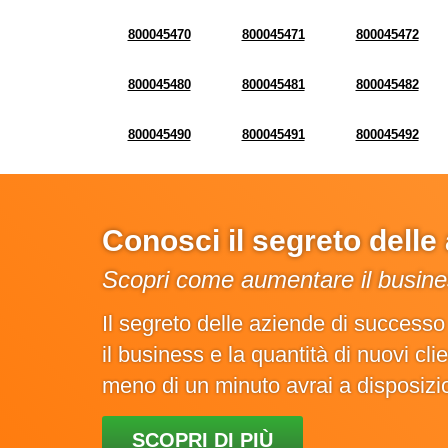
800045470
800045471
800045472
800045480
800045481
800045482
800045490
800045491
800045492
Conosci il segreto dell
Scopri come aumentare il busines
Il segreto delle aziende di success
il business e la quantità di nuovi cl
meno di un minuto avrai a disposiz
SCOPRI DI PIÙ