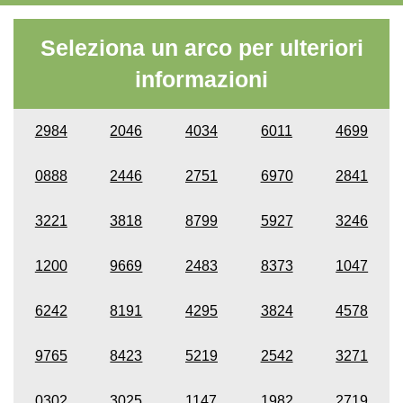
Seleziona un arco per ulteriori
informazioni
2984
2046
4034
6011
4699
0888
2446
2751
6970
2841
3221
3818
8799
5927
3246
1200
9669
2483
8373
1047
6242
8191
4295
3824
4578
9765
8423
5219
2542
3271
0302
3025
1147
1982
2719