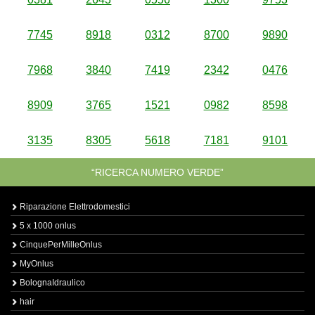
7745
8918
0312
8700
9890
7968
3840
7419
2342
0476
8909
3765
1521
0982
8598
3135
8305
5618
7181
9101
“RICERCA NUMERO VERDE”
Riparazione Elettrodomestici
5 x 1000 onlus
CinquePerMilleOnlus
MyOnlus
BolognaIdraulico
hair