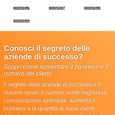
800050496
800050497
800050498
800050499
Conosci il segreto delle
aziende di successo?
Scopri come aumentare il business e il
numero dei clienti
Il segreto delle aziende di successo è il
numero verde! Il numero verde migliora la
comunicazione aziendale, aumenta il
business e la quantità di nuovi clienti.