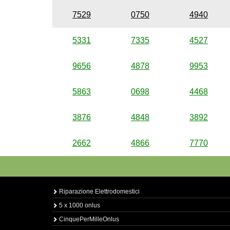
7529
0750
4940
5331
7335
4527
9656
4878
9953
5863
0698
4468
3876
4848
3892
2662
4866
7770
Riparazione Elettrodomestici
5 x 1000 onlus
CinquePerMilleOnlus