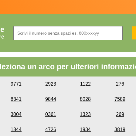
de
re
leziona un arco per ulteriori informazi
9771
2923
1122
276
8341
9844
8028
7589
3004
0361
1323
269
1844
4726
1934
3819