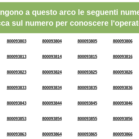
ngono a questo arco le seguenti nume
cca sul numero per conoscere l'operat
800093803
800093804
800093805
800093806
800093813
800093814
800093815
800093816
800093823
800093824
800093825
800093826
800093833
800093834
800093835
800093836
800093843
800093844
800093845
800093846
800093853
800093854
800093855
800093856
800093863
800093864
800093865
800093866