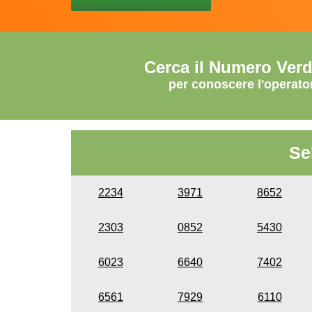
Cerca il Numero Ver
per conoscere l'operato
Se
2234
3971
8652
2303
0852
5430
6023
6640
7402
6561
7929
6110