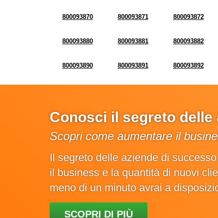
800093870
800093871
800093872
800093880
800093881
800093882
800093890
800093891
800093892
Conosci il segreto dell
Scopri come aumentare il busines
Il segreto delle aziende di success
il business e la quantità di nuovi cl
meno di un minuto avrai a disposiz
SCOPRI DI PIÙ