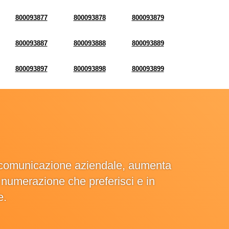
800093877
800093878
800093879
800093887
800093888
800093889
800093897
800093898
800093899
la comunicazione aziendale, aumenta
la numerazione che preferisci e in
e.