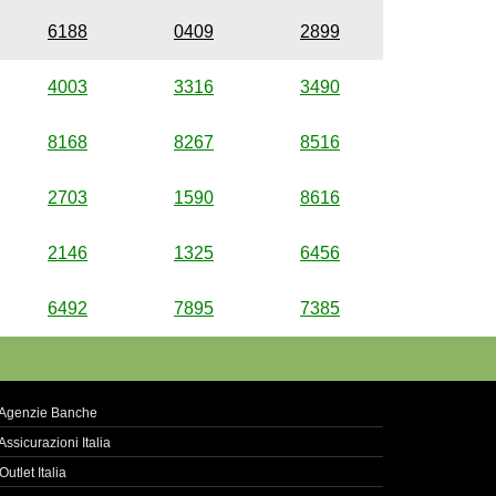
6188
0409
2899
4003
3316
3490
8168
8267
8516
2703
1590
8616
2146
1325
6456
6492
7895
7385
Agenzie Banche
Assicurazioni Italia
Outlet Italia