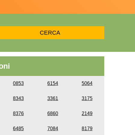
oni
0853
6154
5064
8343
3361
3175
8376
6860
2149
6485
7084
8179