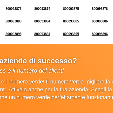
800093873
800093874
800093875
800093876
800093883
800093884
800093885
800093886
800093893
800093894
800093895
800093896
e aziende di successo?
s e il numero dei clienti
o è il numero verde! Il numero verde migliora 
ienti. Attivalo anche per la tua azienda. Scegli 
ione un numero verde perfettamente funzionant