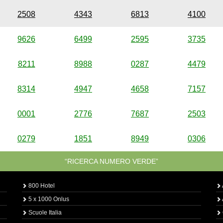
2508
4343
6813
4100
9626
6499
2595
3735
8211
8988
0287
4479
8314
4947
4658
7157
0001
2776
7687
2503
0279
1851
8949
0306
“RICERCA NUMERO VERDE”
800 Hotel
5 x 1000 Onlus
Scuole Italia