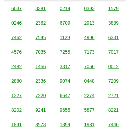
6037
3381
0219
0393
1579
0246
2362
6709
2913
3839
7462
7545
1129
4996
6331
4576
7035
7255
7173
7017
2482
1456
3317
7066
0012
2880
2336
9074
0448
7209
1327
7220
6647
2274
2721
8202
9241
9655
5877
8221
1891
8573
1399
1981
7446