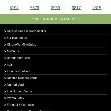
5194
5379
3969
9817
4515
“RICERCA NUMERO VERDE”
Riparazione Elettrodomestici
5 x 1000 onlus
CinquePerMilleOnlus
MyOnlus
BolognaIdraulico
hair
Libri Best Sellers
Ricerca Numero Verde
Numeri Verdi
Info Numero Verde
Pronto Forex
Farmaci & Farmacie