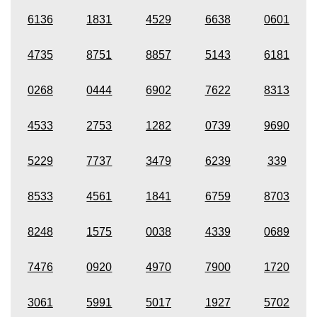
6136
1831
4529
6638
0601
4735
8751
8857
5143
6181
0268
0444
6902
7622
8313
4533
2753
1282
0739
9690
5229
7737
3479
6239
339
8533
4561
1841
6759
8703
8248
1575
0038
4339
0689
7476
0920
4970
7900
1720
3061
5991
5017
1927
5702