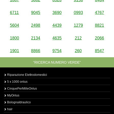
6711
9045
3690
0993
4767
5604
2498
4439
1279
8821
1800
2134
4635
212
2066
1901
8866
9754
260
8547
“RICERCA NUMERO VERDE”
Riparazione Elettrodomestici
5 x 1000 onlus
CinquePerMilleOnlus
MyOnlus
BolognaIdraulico
hair