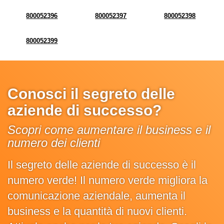
800052396
800052397
800052398
800052399
Conosci il segreto delle
aziende di successo?
Scopri come aumentare il business e il
numero dei clienti
Il segreto delle aziende di successo è il
numero verde! Il numero verde migliora la
comunicazione aziendale, aumenta il
business e la quantità di nuovi clienti.