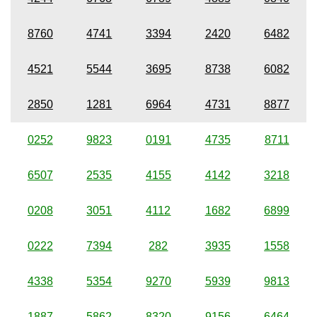
8760
4741
3394
2420
6482
4521
5544
3695
8738
6082
2850
1281
6964
4731
8877
0252
9823
0191
4735
8711
6507
2535
4155
4142
3218
0208
3051
4112
1682
6899
0222
7394
282
3935
1558
4338
5354
9270
5939
9813
1887
5862
8320
9156
6464