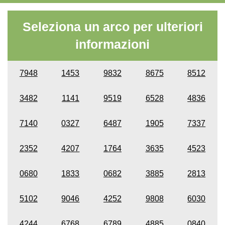
Seleziona un arco per ulteriori
informazioni
7948
1453
9832
8675
8512
3482
1141
9519
6528
4836
7140
0327
6487
1905
7337
2352
4207
1764
3635
4523
0680
1833
0682
3885
2813
5102
9046
4252
9808
6030
4244
6768
6789
4885
0840