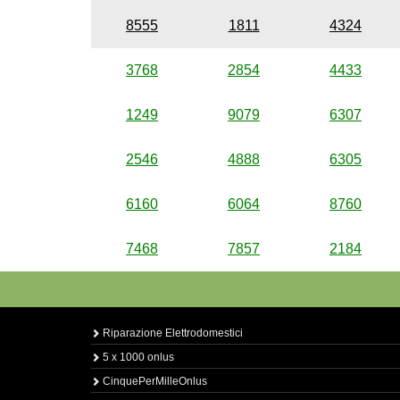
8555
1811
4324
3768
2854
4433
1249
9079
6307
2546
4888
6305
6160
6064
8760
7468
7857
2184
Riparazione Elettrodomestici
5 x 1000 onlus
CinquePerMilleOnlus