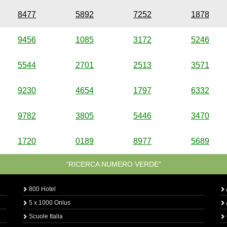
8477
5892
7252
1878
9456
1085
3172
5246
5544
2701
2513
3571
9230
4654
1797
6332
9782
3805
5446
3470
1720
0189
8977
5689
“RICERCA NUMERO VERDE”
800 Hotel
5 x 1000 Onlus
Scuole Italia