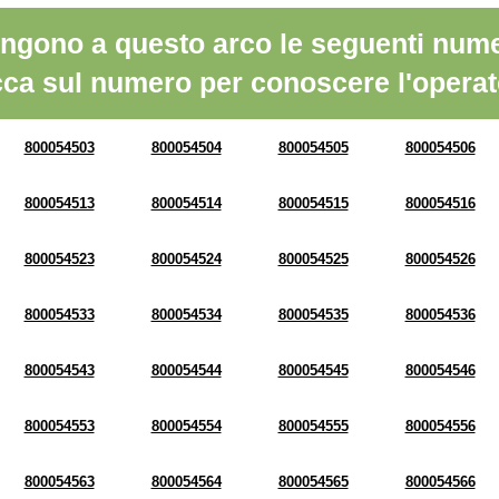
ngono a questo arco le seguenti nume
cca sul numero per conoscere l'operat
800054503
800054504
800054505
800054506
800054513
800054514
800054515
800054516
800054523
800054524
800054525
800054526
800054533
800054534
800054535
800054536
800054543
800054544
800054545
800054546
800054553
800054554
800054555
800054556
800054563
800054564
800054565
800054566