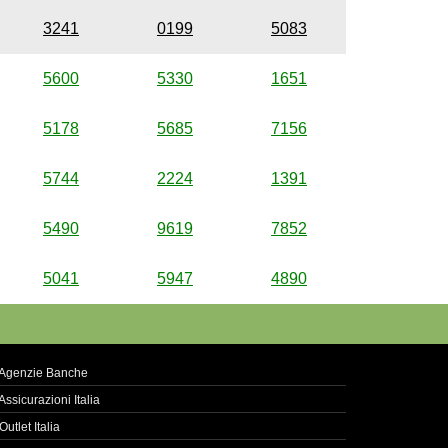
3241
0199
5083
5600
5330
1651
5178
5685
7156
5744
2224
1391
5490
9619
7852
5041
5947
4890
Agenzie Banche
Assicurazioni Italia
Outlet Italia