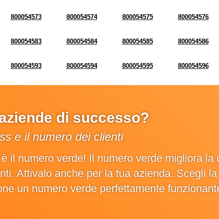
800054573
800054574
800054575
800054576
800054583
800054584
800054585
800054586
800054593
800054594
800054595
800054596
e aziende di successo?
s e il numero dei clienti
o è il numero verde! Il numero verde migliora 
ienti. Attivalo anche per la tua azienda. Scegli 
ione un numero verde perfettamente funzionant