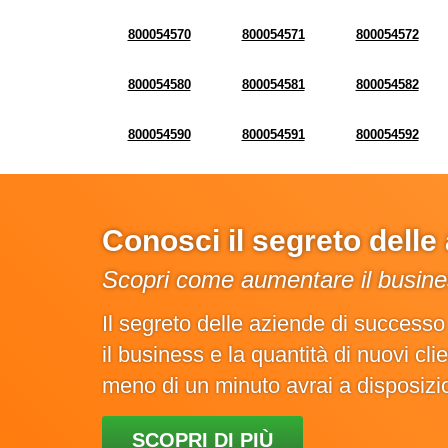
800054570
800054571
800054572
800054580
800054581
800054582
800054590
800054591
800054592
Conosci il segreto dell
Scopri come aumentare il busines
Il segreto delle aziende di success
il business e la quantità di nuovi cl
meno di un minuto avrai a disposiz
SCOPRI DI PIÙ