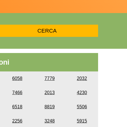
oni
6058
7779
2032
7466
2013
4230
6518
8819
5506
2256
3248
5915