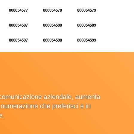
800054577
800054578
800054579
800054587
800054588
800054589
800054597
800054598
800054599
la comunicazione aziendale, aumenta
la numerazione che preferisci e in
e.