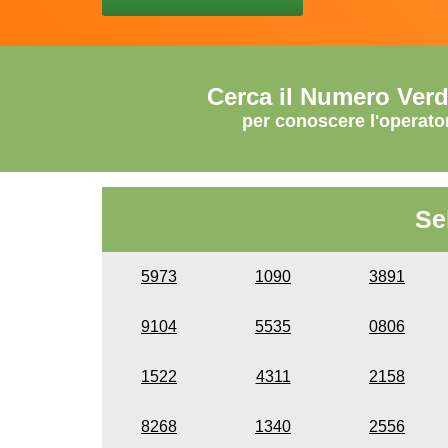
Cerca il Numero Ver
per conoscere l'operato
Se
5973
1090
3891
9104
5535
0806
1522
4311
2158
8268
1340
2556