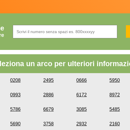
de
re
leziona un arco per ulteriori informazi
0208
2495
0666
5950
0993
2886
6172
8972
5786
6679
3085
5485
5690
3758
2932
2160