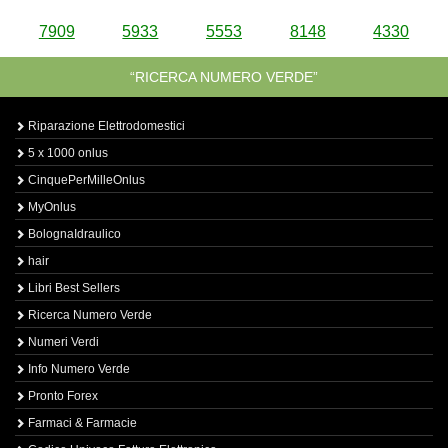
7909
5933
5553
8148
4330
“RICERCA NUMERO VERDE”
Riparazione Elettrodomestici
5 x 1000 onlus
CinquePerMilleOnlus
MyOnlus
BolognaIdraulico
hair
Libri Best Sellers
Ricerca Numero Verde
Numeri Verdi
Info Numero Verde
Pronto Forex
Farmaci & Farmacie