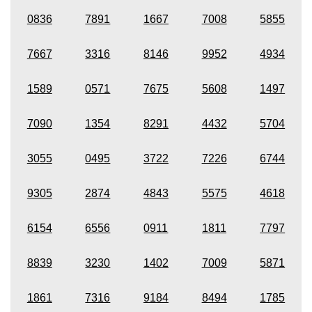
0836
7891
1667
7008
5855
7667
3316
8146
9952
4934
1589
0571
7675
5608
1497
7090
1354
8291
4432
5704
3055
0495
3722
7226
6744
9305
2874
4843
5575
4618
6154
6556
0911
1811
7797
8839
3230
1402
7009
5871
1861
7316
9184
8494
1785