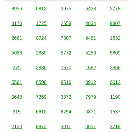
8956
0812
3975
6438
2778
8170
1725
2558
4834
9807
2661
0724
7307
9461
1532
5086
2880
5772
5256
5809
275
3886
7670
1682
2866
5561
8598
8516
3912
0012
0643
7359
3872
7979
1190
315
6610
6754
0871
1537
2130
8873
3011
0651
2718