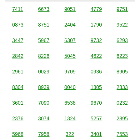
7411
6673
9051
4779
9751
0873
8751
2404
1790
9522
3447
5967
6307
9732
6293
2842
8226
5045
4622
6223
2961
0029
9709
0936
8905
8304
8939
0040
1305
2333
3601
7090
6538
9670
0232
2376
3074
1324
5257
2895
5968
7958
322
3401
7553