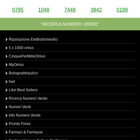
0795
1048
7448
3842
0189
“RICERCA NUMERO VERDE”
Riparazione Elettrodomestici
5 x 1000 onlus
CinquePerMilleOnlus
MyOnlus
BolognaIdraulico
hair
Libri Best Sellers
Ricerca Numero Verde
Numeri Verdi
Info Numero Verde
Pronto Forex
Farmaci & Farmacie