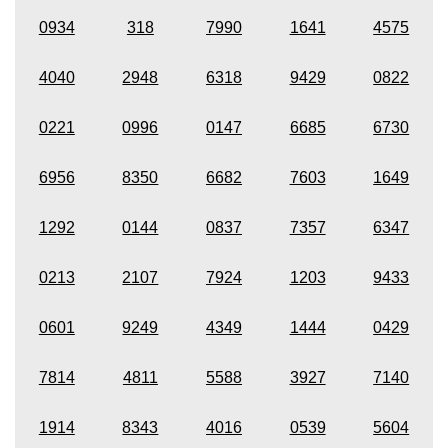
0934
318
7990
1641
4575
4040
2948
6318
9429
0822
0221
0996
0147
6685
6730
6956
8350
6682
7603
1649
1292
0144
0837
7357
6347
0213
2107
7924
1203
9433
0601
9249
4349
1444
0429
7814
4811
5588
3927
7140
1914
8343
4016
0539
5604