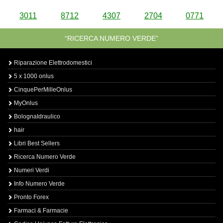
3011
8712
4307
2704
0771
“RICERCA NUMERO VERDE”
Riparazione Elettrodomestici
5 x 1000 onlus
CinquePerMilleOnlus
MyOnlus
BolognaIdraulico
hair
Libri Best Sellers
Ricerca Numero Verde
Numeri Verdi
Info Numero Verde
Pronto Forex
Farmaci & Farmacie