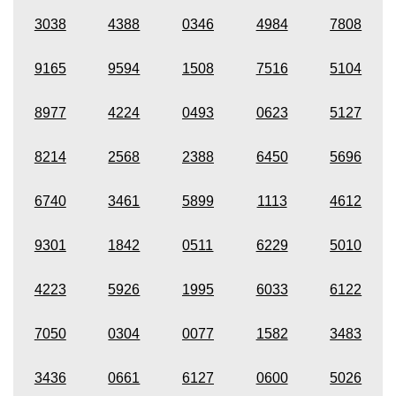
3038
4388
0346
4984
7808
9165
9594
1508
7516
5104
8977
4224
0493
0623
5127
8214
2568
2388
6450
5696
6740
3461
5899
1113
4612
9301
1842
0511
6229
5010
4223
5926
1995
6033
6122
7050
0304
0077
1582
3483
3436
0661
6127
0600
5026