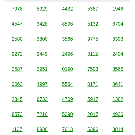
7978
5929
4432
5387
1946
4547
3428
8596
5132
6704
2580
3300
3566
9775
3393
9272
9449
2496
8112
2404
2587
3951
0190
7503
8565
0063
4997
5564
0171
8641
2845
6733
4709
5917
1382
8573
7210
5090
2017
4930
1137
8936
7613
5396
3814