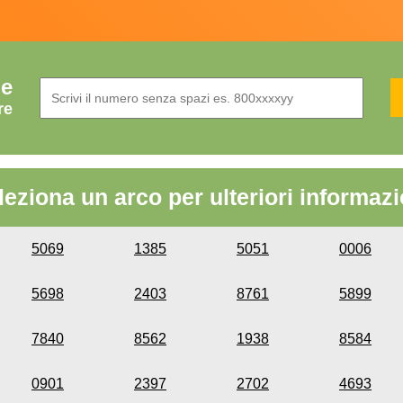
de
re
leziona un arco per ulteriori informazi
5069
1385
5051
0006
5698
2403
8761
5899
7840
8562
1938
8584
0901
2397
2702
4693