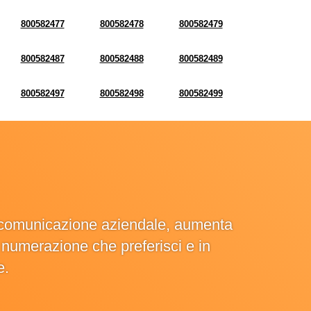
800582477
800582478
800582479
800582487
800582488
800582489
800582497
800582498
800582499
la comunicazione aziendale, aumenta
la numerazione che preferisci e in
e.