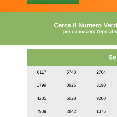
Cerca il Numero Ver
per conoscere l'operato
Se
8117
5743
2704
1799
8925
8190
4285
6028
9200
7939
2842
1375