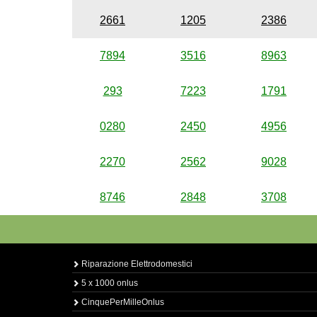
2661
1205
2386
7894
3516
8963
293
7223
1791
0280
2450
4956
2270
2562
9028
8746
2848
3708
Riparazione Elettrodomestici
5 x 1000 onlus
CinquePerMilleOnlus