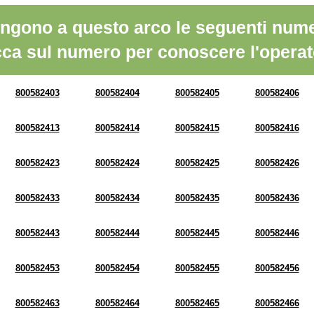
ngono a questo arco le seguenti nume
cca sul numero per conoscere l'operat
800582403
800582404
800582405
800582406
800582413
800582414
800582415
800582416
800582423
800582424
800582425
800582426
800582433
800582434
800582435
800582436
800582443
800582444
800582445
800582446
800582453
800582454
800582455
800582456
800582463
800582464
800582465
800582466