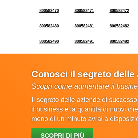
800582470
800582471
800582472
800582480
800582481
800582482
800582490
800582491
800582492
Conosci il segreto dell
Scopri come aumentare il busines
Il segreto delle aziende di success
il business e la quantità di nuovi cl
meno di un minuto avrai a disposiz
SCOPRI DI PIÙ