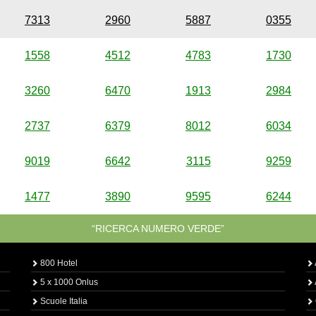
7313
2960
5887
0355
1558
4512
4783
1730
3260
6470
1913
2984
2737
6379
8012
6034
9019
6642
3115
9259
1477
3890
9595
6244
“RICERCA NUMERO VERDE”
800 Hotel
5 x 1000 Onlus
Scuole Italia