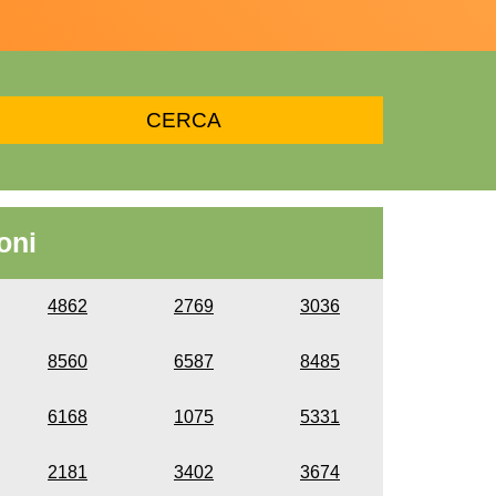
oni
4862
2769
3036
8560
6587
8485
6168
1075
5331
2181
3402
3674