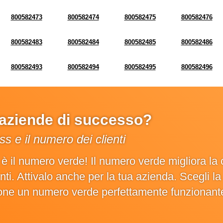
800582473
800582474
800582475
800582476
800582483
800582484
800582485
800582486
800582493
800582494
800582495
800582496
e aziende di successo?
s e il numero dei clienti
o è il numero verde! Il numero verde migliora 
ienti. Attivalo anche per la tua azienda. Scegli 
ione un numero verde perfettamente funzionant