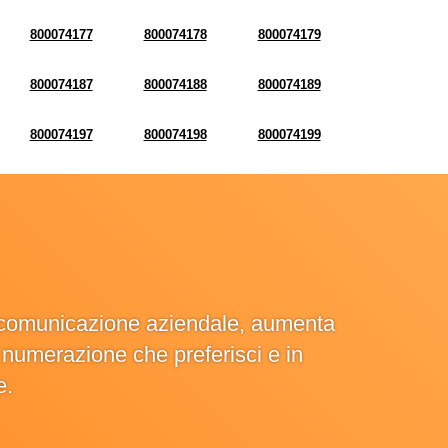
800074177
800074178
800074179
800074187
800074188
800074189
800074197
800074198
800074199
la comunicazione aziendale, aumenta
la numerazione che preferisci e in
e.