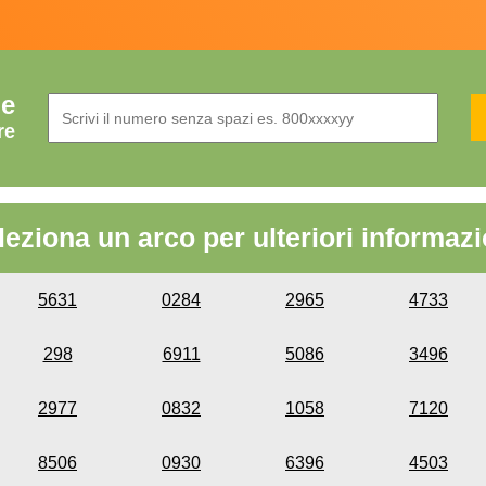
de
re
leziona un arco per ulteriori informazi
5631
0284
2965
4733
298
6911
5086
3496
2977
0832
1058
7120
8506
0930
6396
4503