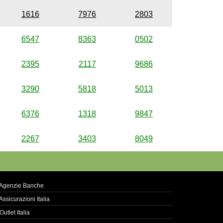
1616
7976
2803
6547
8363
0502
2395
2117
9686
3290
5818
5013
6376
1318
9847
2267
3403
8049
Agenzie Banche
Assicurazioni Italia
Outlet Italia