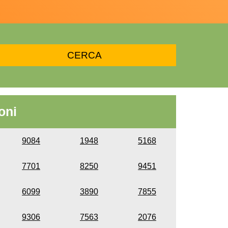
oni
9084
1948
5168
7701
8250
9451
6099
3890
7855
9306
7563
2076