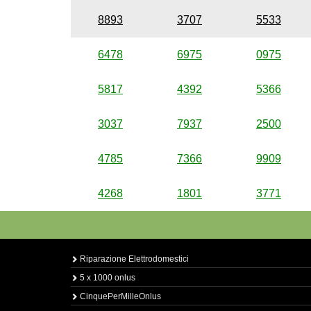
8893
3707
5533
6478
6975
0975
5817
4392
5366
3037
7937
2500
4785
7366
9909
4268
1801
3771
Riparazione Elettrodomestici
5 x 1000 onlus
CinquePerMilleOnlus