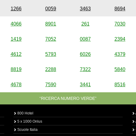
1266
0059
3463
8694
4066
8901
261
7030
1419
7052
0087
2394
4612
5793
6026
4379
8819
2288
7322
5840
4678
7590
3441
8516
“RICERCA NUMERO VERDE”
800 Hotel
5 x 1000 Onlus
Scuole Italia