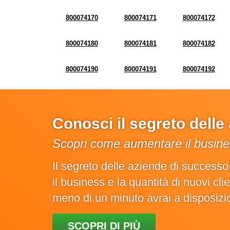
800074170
800074171
800074172
800074180
800074181
800074182
800074190
800074191
800074192
Conosci il segreto dell
Scopri come aumentare il busines
Il segreto delle aziende di success
il business e la quantità di nuovi cl
meno di un minuto avrai a disposiz
SCOPRI DI PIÙ