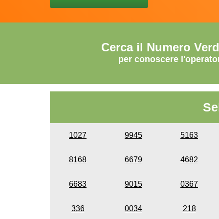
Cerca il Numero Ver
per conoscere l'operato
Se
1027
9945
5163
8168
6679
4682
6683
9015
0367
336
0034
218