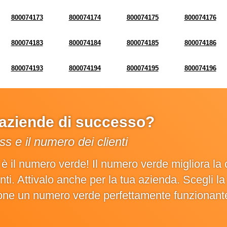
800074173
800074174
800074175
800074176
800074183
800074184
800074185
800074186
800074193
800074194
800074195
800074196
e aziende di successo?
s e il numero dei clienti
o è il numero verde! Il numero verde migliora 
ienti. Attivalo anche per la tua azienda. Scegli 
ione un numero verde perfettamente funzionant