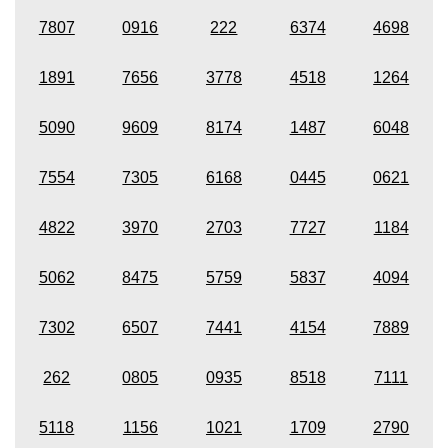
7807
0916
222
6374
4698
1891
7656
3778
4518
1264
5090
9609
8174
1487
6048
7554
7305
6168
0445
0621
4822
3970
2703
7727
1184
5062
8475
5759
5837
4094
7302
6507
7441
4154
7889
262
0805
0935
8518
7111
5118
1156
1021
1709
2790