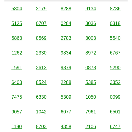
5804
3179
8288
9134
8736
5125
0707
0284
3036
0318
5863
8569
2783
3003
5540
1262
2330
9834
8972
6767
1591
3612
9879
0878
5290
6403
8524
2288
5385
3352
7475
6330
5309
1050
0099
9057
1042
6077
7961
6501
1190
8703
4358
2106
6747