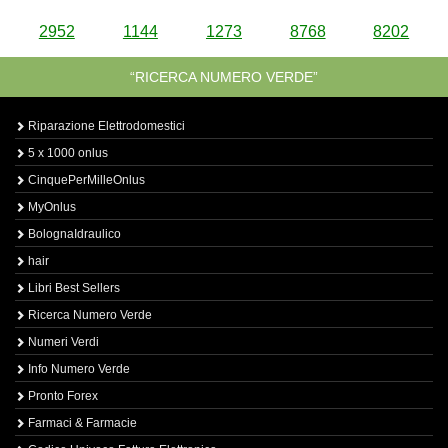
2952
1144
1273
8768
8202
“RICERCA NUMERO VERDE”
Riparazione Elettrodomestici
5 x 1000 onlus
CinquePerMilleOnlus
MyOnlus
BolognaIdraulico
hair
Libri Best Sellers
Ricerca Numero Verde
Numeri Verdi
Info Numero Verde
Pronto Forex
Farmaci & Farmacie