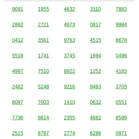
9091
1955
4632
3110
7883
2892
2721
4973
0817
9984
0412
3561
9763
4515
8678
5518
1741
3745
1694
0496
4997
7510
8922
1252
4183
2482
5248
9216
9463
3705
8097
7003
1410
0632
0551
7736
9814
2355
4682
8599
2515
8767
2774
6286
0971