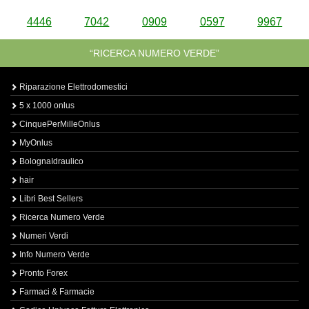
4446
7042
0909
0597
9967
“RICERCA NUMERO VERDE”
Riparazione Elettrodomestici
5 x 1000 onlus
CinquePerMilleOnlus
MyOnlus
BolognaIdraulico
hair
Libri Best Sellers
Ricerca Numero Verde
Numeri Verdi
Info Numero Verde
Pronto Forex
Farmaci & Farmacie