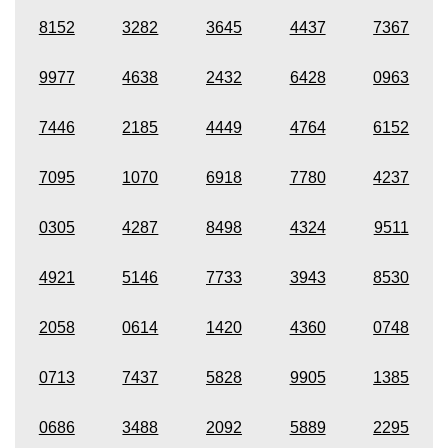
8152
3282
3645
4437
7367
9977
4638
2432
6428
0963
7446
2185
4449
4764
6152
7095
1070
6918
7780
4237
0305
4287
8498
4324
9511
4921
5146
7733
3943
8530
2058
0614
1420
4360
0748
0713
7437
5828
9905
1385
0686
3488
2092
5889
2295