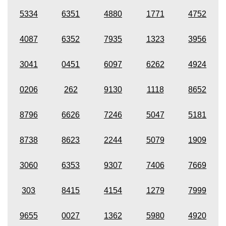
5334
6351
4880
1771
4752
4087
6352
7935
1323
3956
3041
0451
6097
6262
4924
0206
262
9130
1118
8652
8796
6626
7246
5047
5181
8738
8623
2244
5079
1909
3060
6353
9307
7406
7669
303
8415
4154
1279
7999
9655
0027
1362
5980
4920