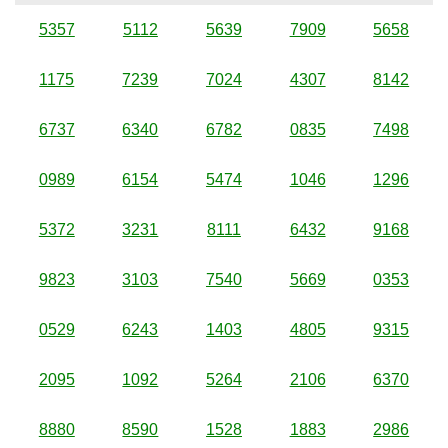
5357
5112
5639
7909
5658
1175
7239
7024
4307
8142
6737
6340
6782
0835
7498
0989
6154
5474
1046
1296
5372
3231
8111
6432
9168
9823
3103
7540
5669
0353
0529
6243
1403
4805
9315
2095
1092
5264
2106
6370
8880
8590
1528
1883
2986