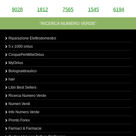
9028
1812
7565
1545
6194
“RICERCA NUMERO VERDE”
Riparazione Elettrodomestici
5 x 1000 onlus
CinquePerMilleOnlus
MyOnlus
BolognaIdraulico
hair
Libri Best Sellers
Ricerca Numero Verde
Numeri Verdi
Info Numero Verde
Pronto Forex
Farmaci & Farmacie