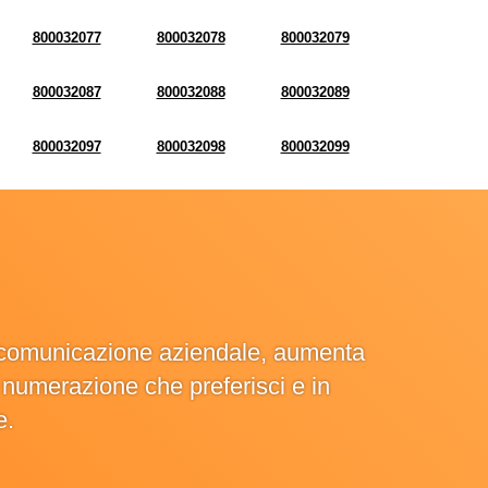
800032077
800032078
800032079
800032087
800032088
800032089
800032097
800032098
800032099
la comunicazione aziendale, aumenta
la numerazione che preferisci e in
e.