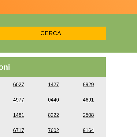
oni
6027
1427
8929
4977
0440
4691
1481
8222
2508
6717
7602
9164