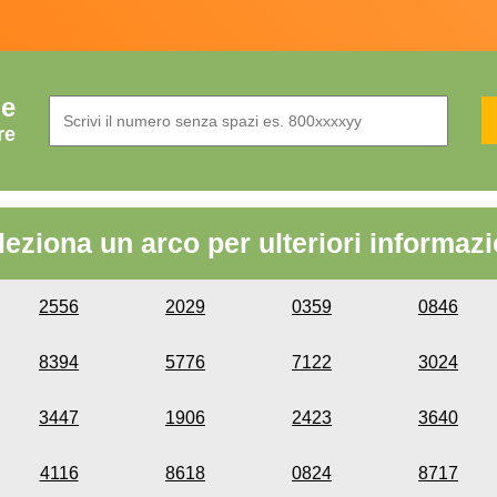
de
re
leziona un arco per ulteriori informazi
2556
2029
0359
0846
8394
5776
7122
3024
3447
1906
2423
3640
4116
8618
0824
8717