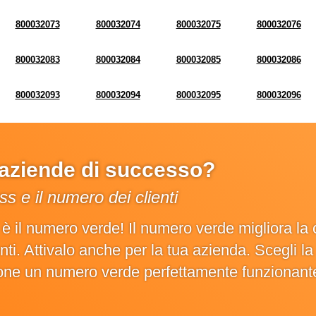
800032073
800032074
800032075
800032076
800032083
800032084
800032085
800032086
800032093
800032094
800032095
800032096
e aziende di successo?
s e il numero dei clienti
o è il numero verde! Il numero verde migliora 
ienti. Attivalo anche per la tua azienda. Scegli 
ione un numero verde perfettamente funzionant