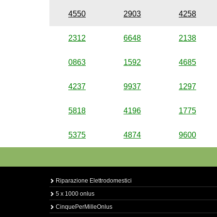
4550
2903
4258
2312
6648
2138
0863
1592
4685
4237
9937
1297
5818
4196
1775
5375
4874
9600
Riparazione Elettrodomestici
5 x 1000 onlus
CinquePerMilleOnlus