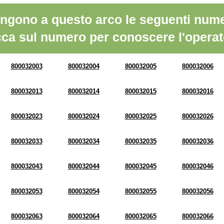
ngono a questo arco le seguenti nume
cca sul numero per conoscere l'operat
800032003
800032004
800032005
800032006
800032013
800032014
800032015
800032016
800032023
800032024
800032025
800032026
800032033
800032034
800032035
800032036
800032043
800032044
800032045
800032046
800032053
800032054
800032055
800032056
800032063
800032064
800032065
800032066