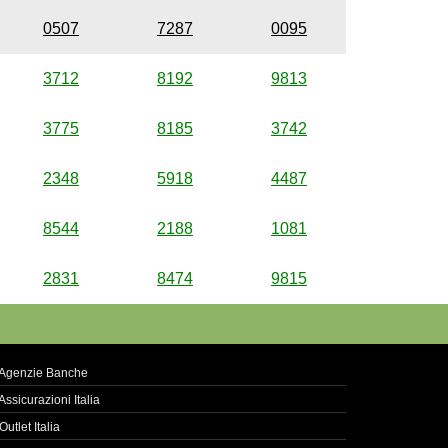
0507
7287
0095
3712
8192
9813
3775
8185
3742
2348
5918
4487
8544
2188
1081
2831
8474
9815
Agenzie Banche
Assicurazioni Italia
Outlet Italia