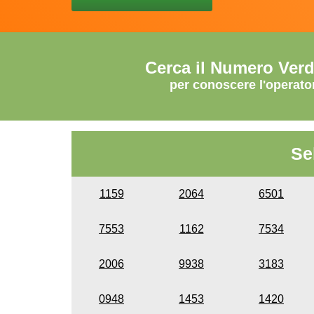
Cerca il Numero Ver
per conoscere l'operato
Se
1159
2064
6501
7553
1162
7534
2006
9938
3183
0948
1453
1420