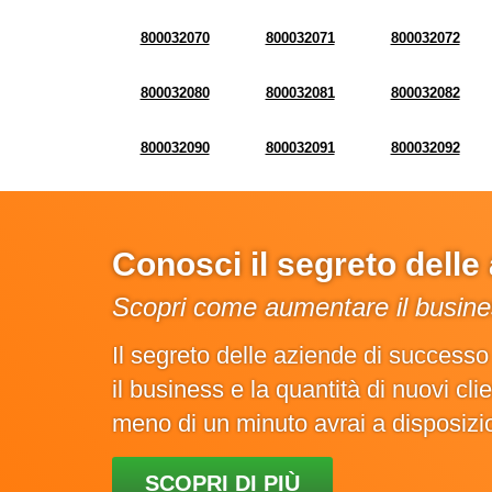
800032070
800032071
800032072
800032080
800032081
800032082
800032090
800032091
800032092
Conosci il segreto dell
Scopri come aumentare il busines
Il segreto delle aziende di success
il business e la quantità di nuovi cl
meno di un minuto avrai a disposiz
SCOPRI DI PIÙ