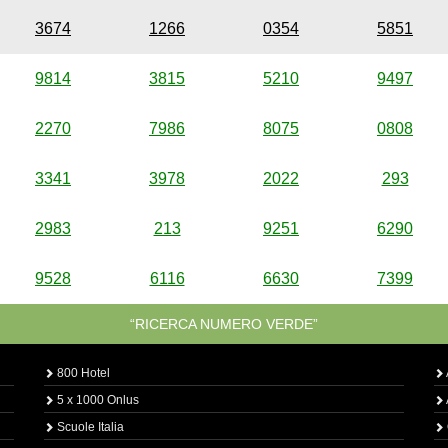
3674
1266
0354
5851
9814
3815
5210
9497
2270
7986
8075
0808
3341
3978
2022
293
2983
213
9251
6290
9528
6116
6630
7399
“RICERCA NUMERO VERDE”
800 Hotel
5 x 1000 Onlus
Scuole Italia