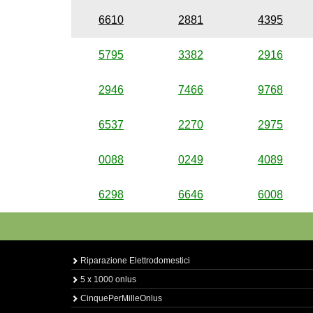
6610
2881
4395
5795
3382
2916
2946
7466
9768
6537
2270
2975
0088
0249
4089
6298
6646
6008
Riparazione Elettrodomestici
5 x 1000 onlus
CinquePerMilleOnlus