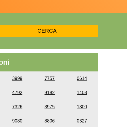
oni
3999
7757
0614
4792
9182
1408
7326
3975
1300
9080
8806
0327