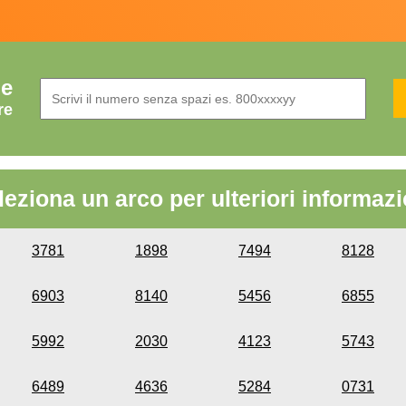
de
re
leziona un arco per ulteriori informazi
3781
1898
7494
8128
6903
8140
5456
6855
5992
2030
4123
5743
6489
4636
5284
0731