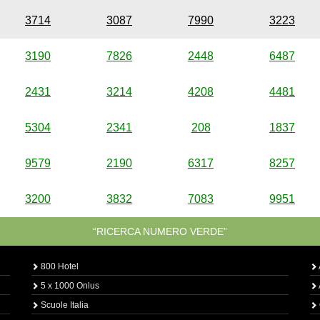
3714
3087
7990
3223
3190
7826
2448
6487
2431
3214
4208
4481
5304
2341
208
1837
9579
2190
6317
8257
3200
3832
7083
9951
“RICERCA NUMERO VERDE”
800 Hotel
5 x 1000 Onlus
Scuole Italia