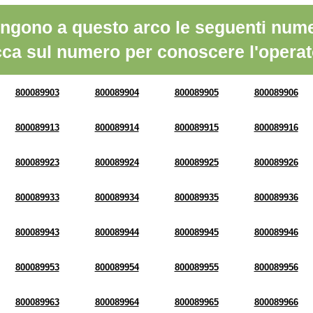
ngono a questo arco le seguenti nume
cca sul numero per conoscere l'operat
800089903
800089904
800089905
800089906
800089913
800089914
800089915
800089916
800089923
800089924
800089925
800089926
800089933
800089934
800089935
800089936
800089943
800089944
800089945
800089946
800089953
800089954
800089955
800089956
800089963
800089964
800089965
800089966