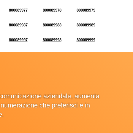
800089977
800089978
800089979
800089987
800089988
800089989
800089997
800089998
800089999
la comunicazione aziendale, aumenta
la numerazione che preferisci e in
e.