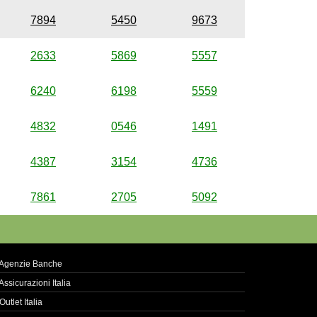
7894
5450
9673
2633
5869
5557
6240
6198
5559
4832
0546
1491
4387
3154
4736
7861
2705
5092
Agenzie Banche
Assicurazioni Italia
Outlet Italia