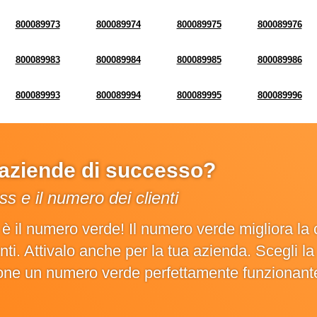
800089973
800089974
800089975
800089976
800089983
800089984
800089985
800089986
800089993
800089994
800089995
800089996
e aziende di successo?
s e il numero dei clienti
o è il numero verde! Il numero verde migliora 
ienti. Attivalo anche per la tua azienda. Scegli 
ione un numero verde perfettamente funzionant