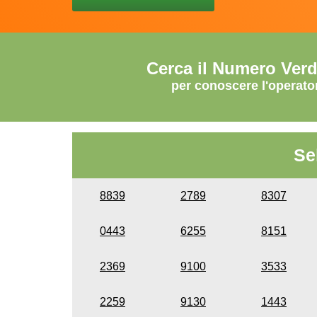
Cerca il Numero Ver
per conoscere l'operato
Se
8839
2789
8307
0443
6255
8151
2369
9100
3533
2259
9130
1443