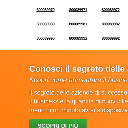
800089970
800089971
800089972
800089980
800089981
800089982
800089990
800089991
800089992
Conosci il segreto dell
Scopri come aumentare il busines
Il segreto delle aziende di success
il business e la quantità di nuovi cl
meno di un minuto avrai a disposiz
SCOPRI DI PIÙ