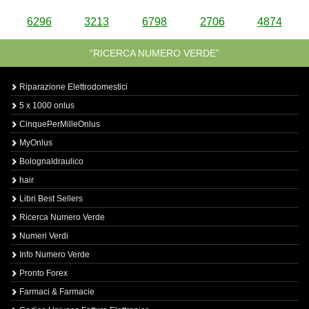
6296
3213
6798
2706
4874
“RICERCA NUMERO VERDE”
Riparazione Elettrodomestici
5 x 1000 onlus
CinquePerMilleOnlus
MyOnlus
BolognaIdraulico
hair
Libri Best Sellers
Ricerca Numero Verde
Numeri Verdi
Info Numero Verde
Pronto Forex
Farmaci & Farmacie