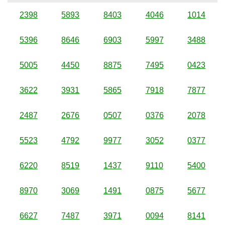
2398
5893
8403
4046
1014
5396
8646
6903
5997
3488
5005
4450
8875
7495
0423
3622
3931
5865
7918
7877
2487
2676
0507
0376
2078
5523
4792
9977
3052
0377
6220
8519
1437
9110
5400
8970
3069
1491
0875
5677
6627
7487
3971
0094
8141