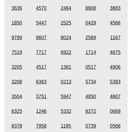
3636
4570
2464
8908
3883
1850
5447
2525
0429
4566
9799
8607
8024
2589
1167
7519
7717
6922
1714
4675
3205
4517
1381
0517
4906
3208
6363
0213
5734
5383
3504
3751
5947
4850
4807
6325
1246
5332
8272
0669
8378
7958
1195
0739
0566