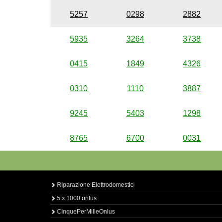
5257
0298
2882
5935
3264
3738
0415
1849
4326
0310
1110
3887
9245
5403
1298
8765
6700
0031
Riparazione Elettrodomestici
5 x 1000 onlus
CinquePerMilleOnlus