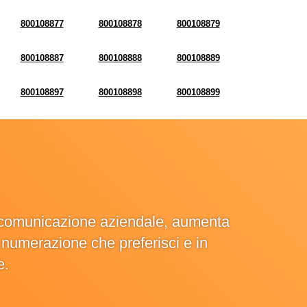
800108877
800108878
800108879
800108887
800108888
800108889
800108897
800108898
800108899
la comunicazione aziendale, aumenta
la numerazione che preferisci e in
e.