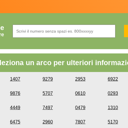
de
re
leziona un arco per ulteriori informazi
1407
9279
2953
6922
9876
5707
0610
0293
4449
7497
0479
1310
6475
2960
7807
5170