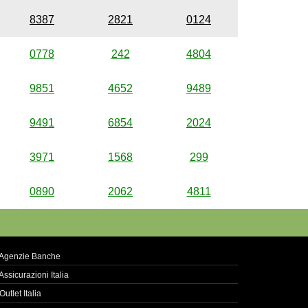
8387
2821
0124
0778
242
4804
9851
4652
9489
9491
6854
2024
3971
1568
299
0890
2062
4811
Agenzie Banche
Assicurazioni Italia
Outlet Italia