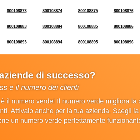
800108873
800108874
800108875
800108876
800108883
800108884
800108885
800108886
800108893
800108894
800108895
800108896
e aziende di successo?
s e il numero dei clienti
o è il numero verde! Il numero verde migliora 
ienti. Attivalo anche per la tua azienda. Scegli 
ione un numero verde perfettamente funzionant