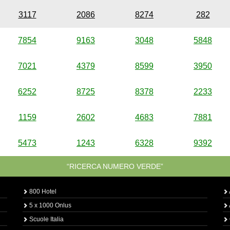
3117
2086
8274
282
7854
9163
3048
5848
7021
4379
8599
3950
6252
8725
8378
2233
1159
2602
4683
7881
5473
1243
6328
9392
“RICERCA NUMERO VERDE”
800 Hotel
5 x 1000 Onlus
Scuole Italia