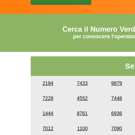
Cerca il Numero Ver
per conoscere l'operato
Se
2194
7433
9879
7228
4552
7448
1444
8761
6936
7012
1100
7090