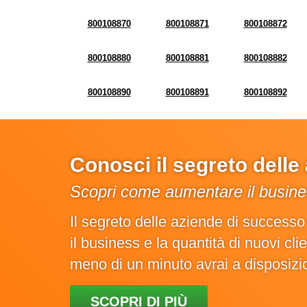
800108870
800108871
800108872
800108880
800108881
800108882
800108890
800108891
800108892
Conosci il segreto dell
Scopri come aumentare il busines
Il segreto delle aziende di success
il business e la quantità di nuovi cl
meno di un minuto avrai a disposiz
SCOPRI DI PIÙ