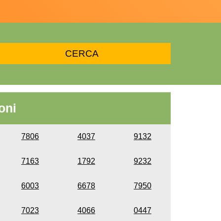
oni
7806
4037
9132
7163
1792
9232
6003
6678
7950
7023
4066
0447