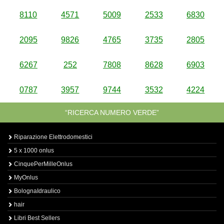
8110
4571
5009
2533
6830
2095
9826
4765
3735
2805
6267
252
7808
8628
6903
0787
3957
9744
3532
4224
“RICERCA NUMERO VERDE”
Riparazione Elettrodomestici
5 x 1000 onlus
CinquePerMilleOnlus
MyOnlus
BolognaIdraulico
hair
Libri Best Sellers