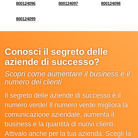
800124096
800124097
800124098
800124099
Conosci il segreto delle
aziende di successo?
Scopri come aumentare il business e il
numero dei clienti
Il segreto delle aziende di successo è il
numero verde! Il numero verde migliora la
comunicazione aziendale, aumenta il
business e la quantità di nuovi clienti.
Attivalo anche per la tua azienda. Scegli la