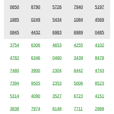
0650
8790
5726
7940
5197
1885
0249
5434
1084
4569
0845
4432
6983
6989
0485
3754
6306
4653
4255
4102
4782
6346
0480
3439
8478
7480
3900
2304
6442
4743
7394
9505
2353
5006
8523
5314
4090
3527
6723
4151
3838
7974
8148
7711
2989