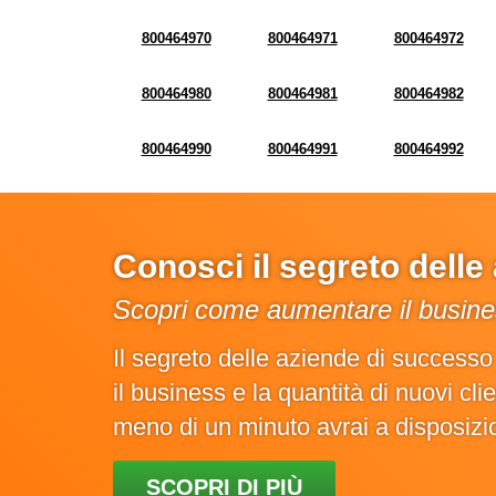
800464970
800464971
800464972
800464980
800464981
800464982
800464990
800464991
800464992
Conosci il segreto dell
Scopri come aumentare il busines
Il segreto delle aziende di success
il business e la quantità di nuovi cl
meno di un minuto avrai a disposiz
SCOPRI DI PIÙ