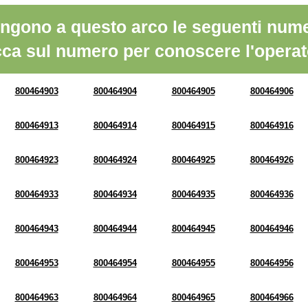
ngono a questo arco le seguenti nume
cca sul numero per conoscere l'operat
800464903
800464904
800464905
800464906
800464913
800464914
800464915
800464916
800464923
800464924
800464925
800464926
800464933
800464934
800464935
800464936
800464943
800464944
800464945
800464946
800464953
800464954
800464955
800464956
800464963
800464964
800464965
800464966