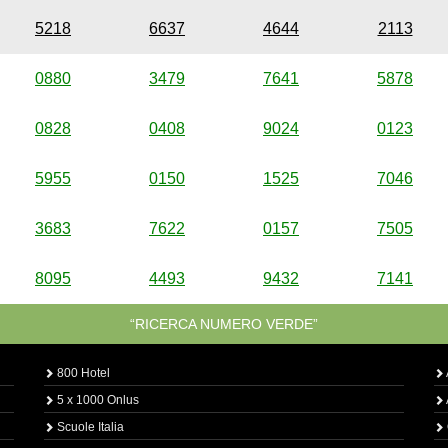
5218
6637
4644
2113
0880
3479
7641
5878
0828
0408
9024
0123
5955
0150
1525
7046
3683
7622
0157
7505
8095
4493
9432
7141
“RICERCA NUMERO VERDE”
800 Hotel
5 x 1000 Onlus
Scuole Italia