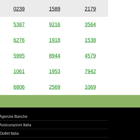
0239
1589
2179
5387
9216
3564
6276
1918
1538
5995
8944
4579
1061
1953
7942
6806
2569
1069
Agenzie Banche
Assicurazioni Italia
Outlet Italia