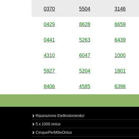
0370
5504
3146
0429
8628
6659
0441
5263
6439
4310
6047
1000
5927
5204
1801
8406
4585
6396
Riparazione Elettrodomestici
5 x 1000 onlus
CinquePerMilleOnlus