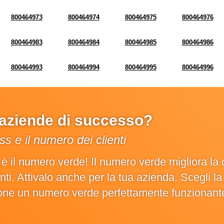
800464973
800464974
800464975
800464976
800464983
800464984
800464985
800464986
800464993
800464994
800464995
800464996
e aziende di successo?
s e il numero dei clienti
o è il numero verde! Il numero verde migliora 
ienti. Attivalo anche per la tua azienda. Scegli 
ione un numero verde perfettamente funzionant