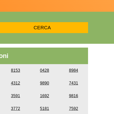
oni
8153
0428
8984
4312
9890
7431
3591
1692
9816
3772
5181
7592