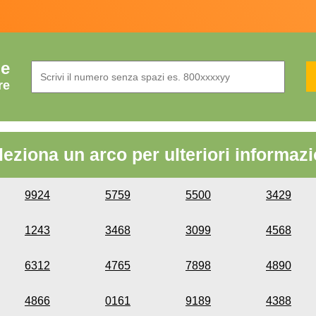
de
re
leziona un arco per ulteriori informazi
9924
5759
5500
3429
1243
3468
3099
4568
6312
4765
7898
4890
4866
0161
9189
4388