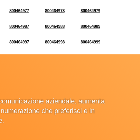
800464977
800464978
800464979
800464987
800464988
800464989
800464997
800464998
800464999
la comunicazione aziendale, aumenta
la numerazione che preferisci e in
e.