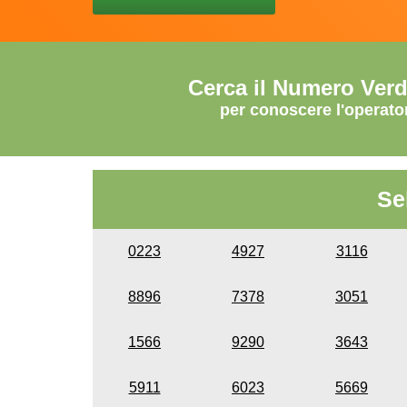
Cerca il Numero Ver
per conoscere l'operato
Se
0223
4927
3116
8896
7378
3051
1566
9290
3643
5911
6023
5669