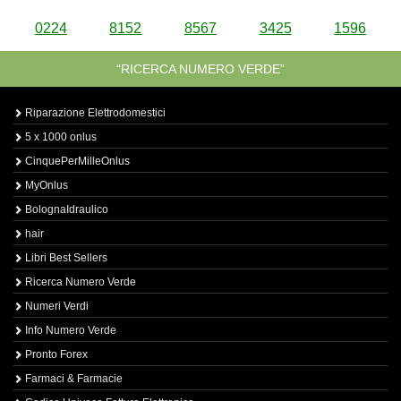
0224
8152
8567
3425
1596
“RICERCA NUMERO VERDE”
Riparazione Elettrodomestici
5 x 1000 onlus
CinquePerMilleOnlus
MyOnlus
BolognaIdraulico
hair
Libri Best Sellers
Ricerca Numero Verde
Numeri Verdi
Info Numero Verde
Pronto Forex
Farmaci & Farmacie