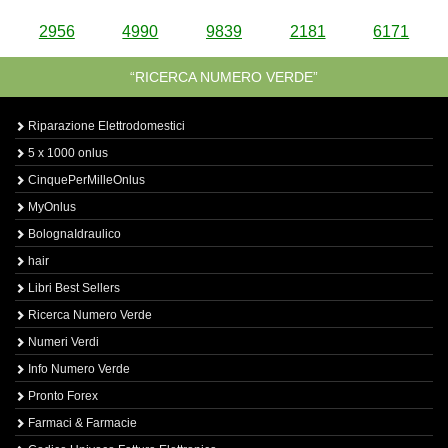
2956
4990
9839
2181
6171
“RICERCA NUMERO VERDE”
Riparazione Elettrodomestici
5 x 1000 onlus
CinquePerMilleOnlus
MyOnlus
BolognaIdraulico
hair
Libri Best Sellers
Ricerca Numero Verde
Numeri Verdi
Info Numero Verde
Pronto Forex
Farmaci & Farmacie