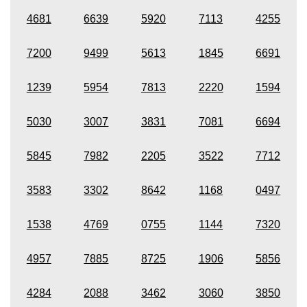
4681
6639
5920
7113
4255
7200
9499
5613
1845
6691
1239
5954
7813
2220
1594
5030
3007
3831
7081
6694
5845
7982
2205
3522
7712
3583
3302
8642
1168
0497
1538
4769
0755
1144
7320
4957
7885
8725
1906
5856
4284
2088
3462
3060
3850