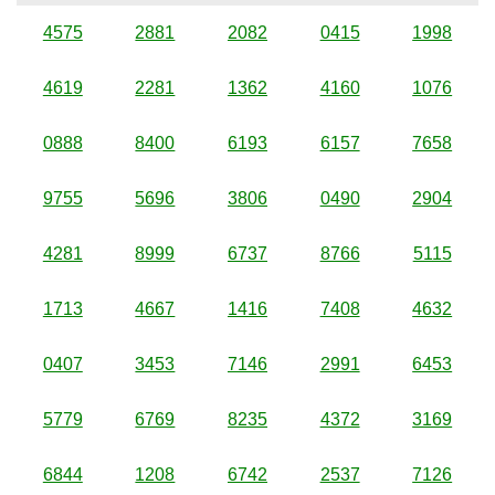
4575
2881
2082
0415
1998
4619
2281
1362
4160
1076
0888
8400
6193
6157
7658
9755
5696
3806
0490
2904
4281
8999
6737
8766
5115
1713
4667
1416
7408
4632
0407
3453
7146
2991
6453
5779
6769
8235
4372
3169
6844
1208
6742
2537
7126