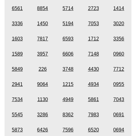
6561
8854
5714
2723
1414
3336
1450
5194
7053
3020
1603
7817
6593
1712
3356
1589
3957
6606
7148
0960
5849
226
3748
4430
7712
2941
9064
1215
4934
0955
7534
1130
4949
5861
7043
5545
3286
8362
7983
0691
5873
6426
7596
6520
0694