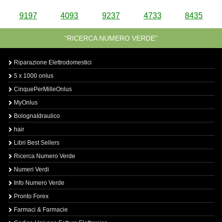
9197
4093
9237
4733
8435
“RICERCA NUMERO VERDE”
Riparazione Elettrodomestici
5 x 1000 onlus
CinquePerMilleOnlus
MyOnlus
BolognaIdraulico
hair
Libri Best Sellers
Ricerca Numero Verde
Numeri Verdi
Info Numero Verde
Pronto Forex
Farmaci & Farmacie