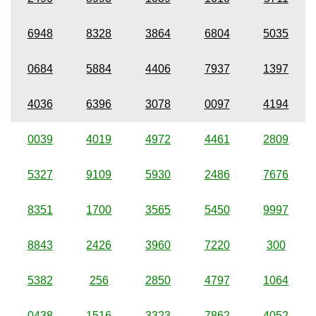
6948
8328
3864
6804
5035
0684
5884
4406
7937
1397
4036
6396
3078
0097
4194
0039
4019
4972
4461
2809
5327
9109
5930
2486
7676
8351
1700
3565
5450
9997
8843
2426
3960
7220
300
5382
256
2850
4797
1064
0438
1516
3323
7862
4052