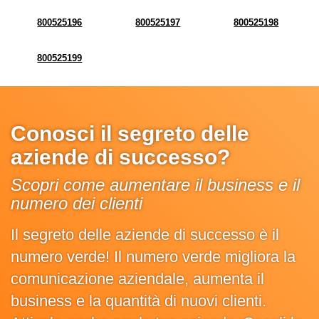
800525196
800525197
800525198
800525199
Conosci il segreto delle
aziende di successo?
Scopri come aumentare il business e il
numero dei clienti
Il segreto delle aziende di successo è il
numero verde! Il numero verde migliora la
comunicazione aziendale, aumenta il
business e la quantità di nuovi clienti.