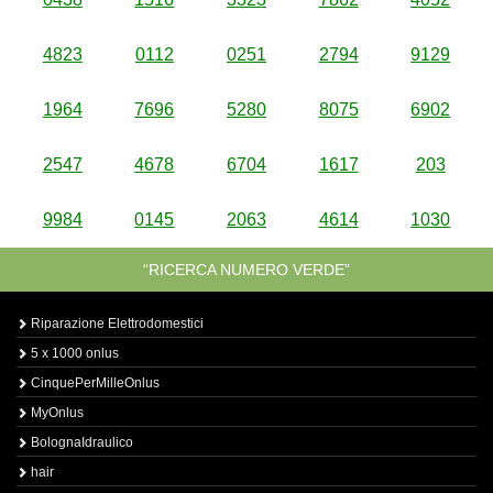
4823
0112
0251
2794
9129
1964
7696
5280
8075
6902
2547
4678
6704
1617
203
9984
0145
2063
4614
1030
“RICERCA NUMERO VERDE”
Riparazione Elettrodomestici
5 x 1000 onlus
CinquePerMilleOnlus
MyOnlus
BolognaIdraulico
hair