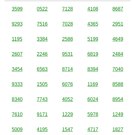
3599
0522
7128
4108
8687
9293
7516
7028
4365
2951
1195
3384
2588
5199
4649
2607
2246
9531
6819
2484
3454
6563
8714
8394
7040
9333
1505
6076
1169
8588
8340
7743
4052
6024
8954
7610
9171
1229
5978
1249
5009
4195
1547
4717
1827