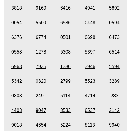
3818
9169
6416
4941
5892
0054
5509
6586
0448
0594
6376
6774
0501
0698
6473
0558
1278
5308
5397
6514
6968
7935
1386
3946
5594
5342
0320
2799
5523
3289
0803
2491
5114
4714
283
4403
9047
8533
6537
2142
9018
4654
5224
8113
9940