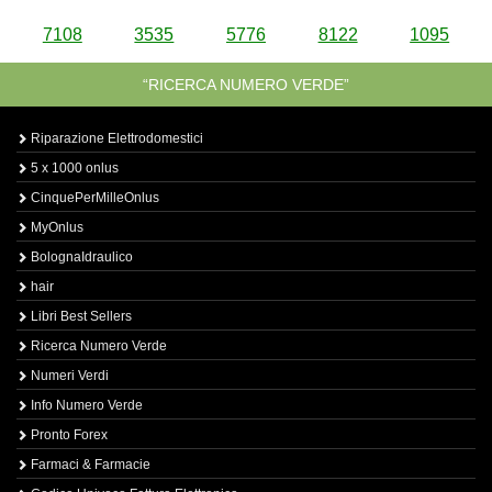
7108
3535
5776
8122
1095
“RICERCA NUMERO VERDE”
Riparazione Elettrodomestici
5 x 1000 onlus
CinquePerMilleOnlus
MyOnlus
BolognaIdraulico
hair
Libri Best Sellers
Ricerca Numero Verde
Numeri Verdi
Info Numero Verde
Pronto Forex
Farmaci & Farmacie