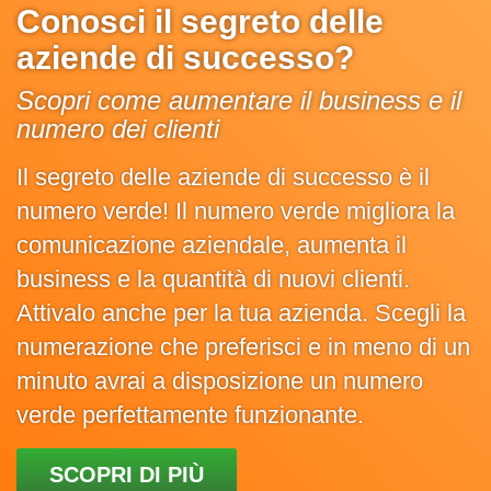
Conosci il segreto delle
aziende di successo?
Scopri come aumentare il business e il
numero dei clienti
Il segreto delle aziende di successo è il
numero verde! Il numero verde migliora la
comunicazione aziendale, aumenta il
business e la quantità di nuovi clienti.
Attivalo anche per la tua azienda. Scegli la
numerazione che preferisci e in meno di un
minuto avrai a disposizione un numero
verde perfettamente funzionante.
SCOPRI DI PIÙ