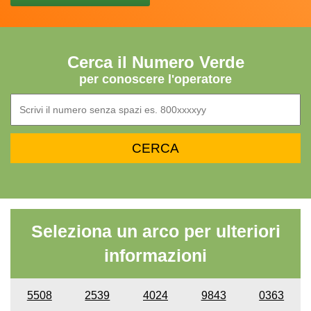
Cerca il Numero Verde
per conoscere l'operatore
Seleziona un arco per ulteriori
informazioni
5508
2539
4024
9843
0363