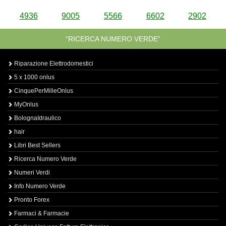
4936
9005
5566
6602
2902
“RICERCA NUMERO VERDE”
Riparazione Elettrodomestici
5 x 1000 onlus
CinquePerMilleOnlus
MyOnlus
BolognaIdraulico
hair
Libri Best Sellers
Ricerca Numero Verde
Numeri Verdi
Info Numero Verde
Pronto Forex
Farmaci & Farmacie