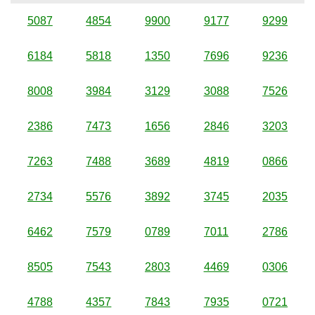
5087
4854
9900
9177
9299
6184
5818
1350
7696
9236
8008
3984
3129
3088
7526
2386
7473
1656
2846
3203
7263
7488
3689
4819
0866
2734
5576
3892
3745
2035
6462
7579
0789
7011
2786
8505
7543
2803
4469
0306
4788
4357
7843
7935
0721