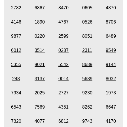
2782
6867
8470
0605
4870
4146
1890
4767
0526
8706
9877
0220
2599
8051
6489
6012
3514
0287
2311
9549
5355
9021
5542
8689
9144
248
3137
0014
5689
8032
7934
2025
2727
9230
1973
6543
7569
4351
8262
6647
7320
4077
6812
9743
4170