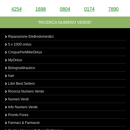
4254
1698
0804
0174
7890
“RICERCA NUMERO VERDE”
Riparazione Elettrodomestici
5 x 1000 onlus
CinquePerMilleOnlus
MyOnlus
BolognaIdraulico
hair
Libri Best Sellers
Ricerca Numero Verde
Numeri Verdi
Info Numero Verde
Pronto Forex
Farmaci & Farmacie