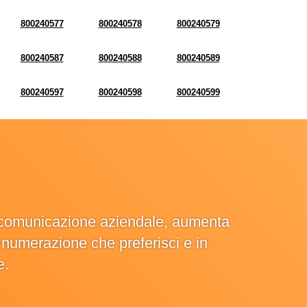
800240577
800240578
800240579
800240587
800240588
800240589
800240597
800240598
800240599
la comunicazione aziendale, aumenta
la numerazione che preferisci e in
e.