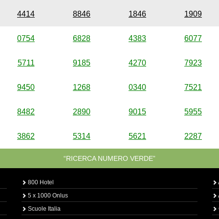
4414
8846
1846
1909
0754
6828
4383
6077
5711
9185
4270
7923
9450
1268
0340
7521
8482
2890
9015
5955
3862
5314
5621
2287
“RICERCA NUMERO VERDE”
800 Hotel
5 x 1000 Onlus
Scuole Italia