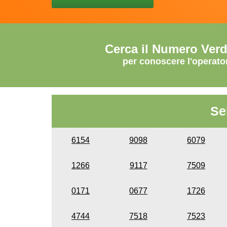
Cerca il Numero Ver
per conoscere l'operato
Se
6154
9098
6079
1266
9117
7509
0171
0677
1726
4744
7518
7523