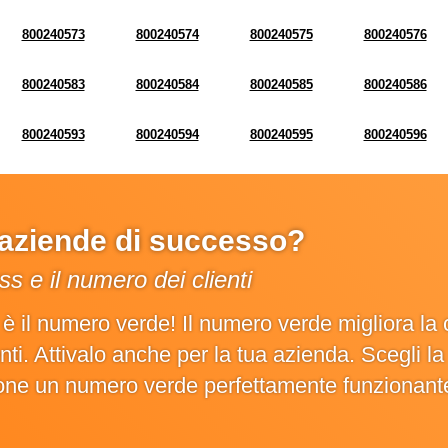
800240573
800240574
800240575
800240576
800240583
800240584
800240585
800240586
800240593
800240594
800240595
800240596
e aziende di successo?
s e il numero dei clienti
o è il numero verde! Il numero verde migliora 
ienti. Attivalo anche per la tua azienda. Scegli 
ione un numero verde perfettamente funzionant