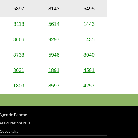
5897
8143
5495
3113
5614
1443
3666
9297
1435
8733
5946
8040
8031
1891
4591
1809
8597
4257
Agenzie Banche
Assicurazioni Italia
Outlet Italia