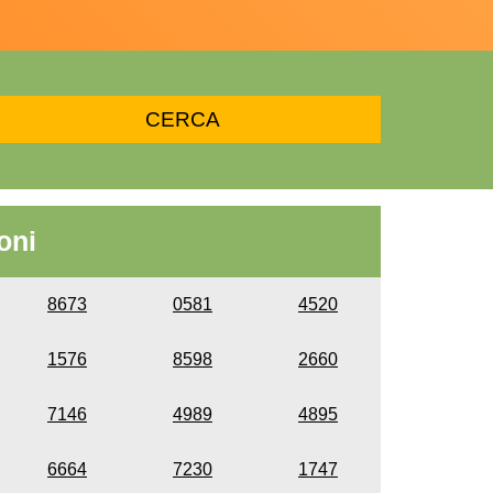
oni
8673
0581
4520
1576
8598
2660
7146
4989
4895
6664
7230
1747