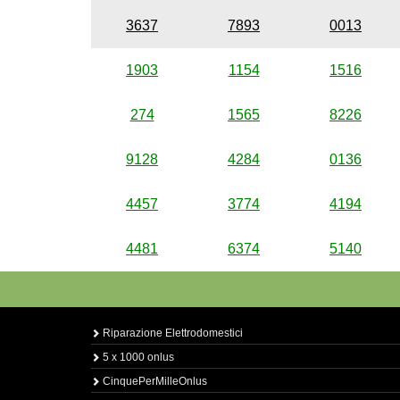
3637
7893
0013
1903
1154
1516
274
1565
8226
9128
4284
0136
4457
3774
4194
4481
6374
5140
Riparazione Elettrodomestici
5 x 1000 onlus
CinquePerMilleOnlus