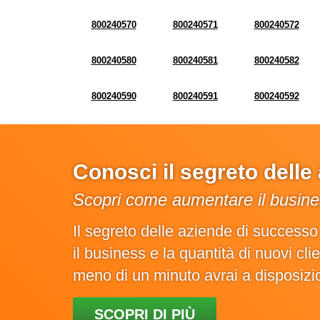
800240570
800240571
800240572
800240580
800240581
800240582
800240590
800240591
800240592
Conosci il segreto dell
Scopri come aumentare il busines
Il segreto delle aziende di success
il business e la quantità di nuovi cl
meno di un minuto avrai a disposiz
SCOPRI DI PIÙ