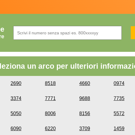
de
re
leziona un arco per ulteriori informazi
2690
8518
4660
0974
3374
7771
9688
7735
5050
8006
8156
5572
6090
6220
3709
1459