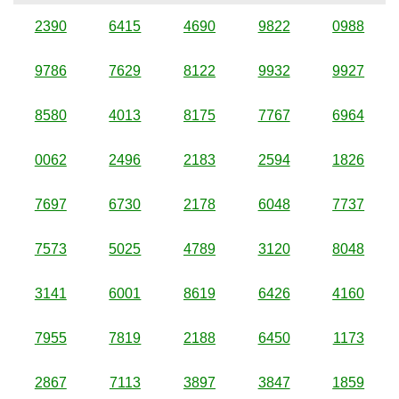
2390
6415
4690
9822
0988
9786
7629
8122
9932
9927
8580
4013
8175
7767
6964
0062
2496
2183
2594
1826
7697
6730
2178
6048
7737
7573
5025
4789
3120
8048
3141
6001
8619
6426
4160
7955
7819
2188
6450
1173
2867
7113
3897
3847
1859