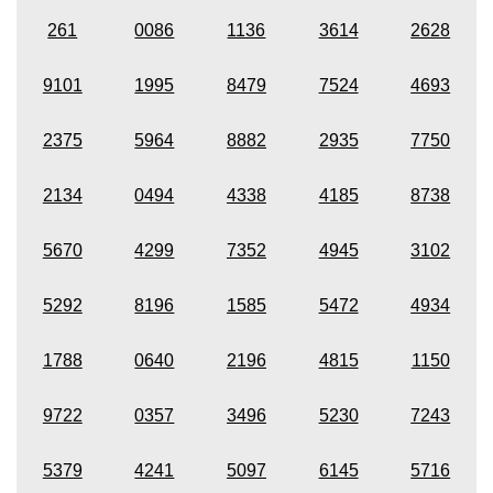
261
0086
1136
3614
2628
9101
1995
8479
7524
4693
2375
5964
8882
2935
7750
2134
0494
4338
4185
8738
5670
4299
7352
4945
3102
5292
8196
1585
5472
4934
1788
0640
2196
4815
1150
9722
0357
3496
5230
7243
5379
4241
5097
6145
5716