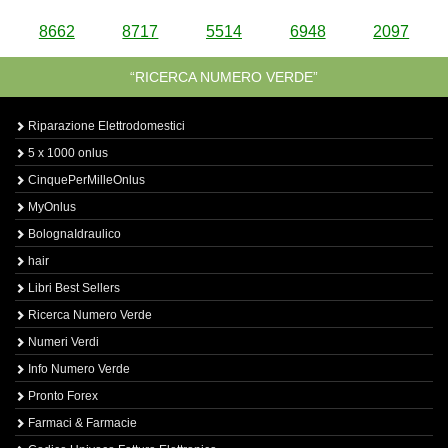
8662
8717
5514
6948
2097
“RICERCA NUMERO VERDE”
Riparazione Elettrodomestici
5 x 1000 onlus
CinquePerMilleOnlus
MyOnlus
BolognaIdraulico
hair
Libri Best Sellers
Ricerca Numero Verde
Numeri Verdi
Info Numero Verde
Pronto Forex
Farmaci & Farmacie