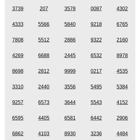
3739
207
3578
0087
4302
4333
5566
5840
9218
6765
7808
5512
2886
9322
2160
4269
6688
2445
6532
8978
8698
2812
9999
0217
4535
3310
2440
3556
5495
5384
9257
6573
3644
5543
4152
6595
4405
6581
6442
2906
6862
4103
8930
3236
4484