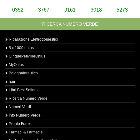
0352
3767
9161
3018
5273
“RICERCA NUMERO VERDE”
Riparazione Elettrodomestici
5 x 1000 onlus
CinquePerMilleOnlus
MyOnlus
BolognaIdraulico
hair
Libri Best Sellers
Ricerca Numero Verde
Numeri Verdi
Info Numero Verde
Pronto Forex
Farmaci & Farmacie