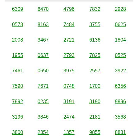
6309
6470
4796
7832
2928
0578
8163
7484
3755
0625
2008
3467
2721
6136
1804
1955
0637
2793
7825
0525
7461
0650
3975
2557
3922
7590
7671
0748
1700
6356
7892
0235
3191
3190
9896
3196
3846
2474
2181
3568
3800
2354
1357
9855
8831