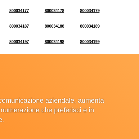
800034177
800034178
800034179
800034187
800034188
800034189
800034197
800034198
800034199
la comunicazione aziendale, aumenta
la numerazione che preferisci e in
e.