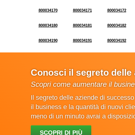
800034170
800034171
800034172
800034180
800034181
800034182
800034190
800034191
800034192
Conosci il segreto dell
Scopri come aumentare il busines
Il segreto delle aziende di success
il business e la quantità di nuovi cl
meno di un minuto avrai a disposiz
SCOPRI DI PIÙ