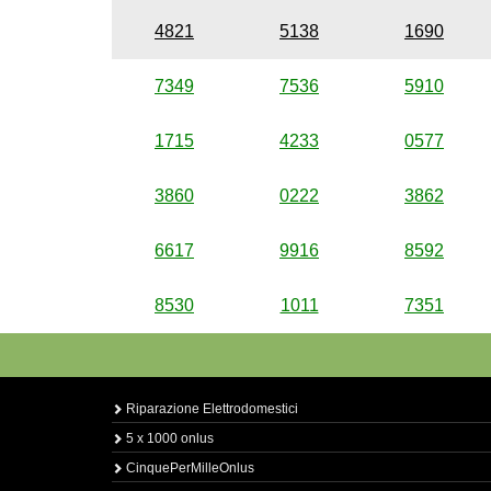
4821
5138
1690
7349
7536
5910
1715
4233
0577
3860
0222
3862
6617
9916
8592
8530
1011
7351
Riparazione Elettrodomestici
5 x 1000 onlus
CinquePerMilleOnlus