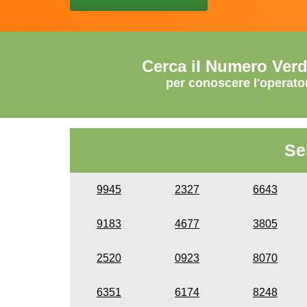
Cerca il Numero Ver
per conoscere l'operato
Se
9945
2327
6643
9183
4677
3805
2520
0923
8070
6351
6174
8248