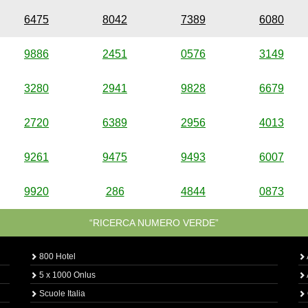
6475
8042
7389
6080
9886
2451
0576
3149
3280
2941
9828
6679
2720
6389
2956
4013
9261
9475
9493
6007
9920
286
4844
0873
“RICERCA NUMERO VERDE”
800 Hotel
5 x 1000 Onlus
Scuole Italia