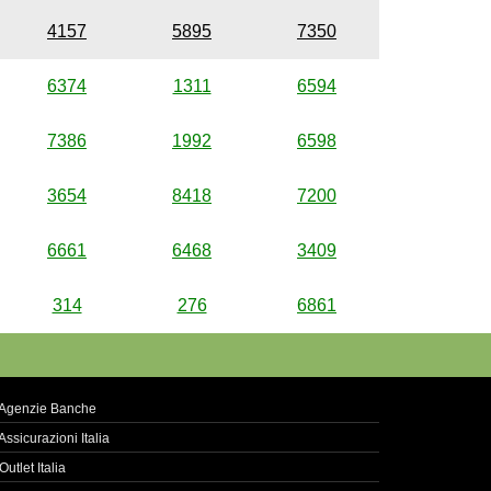
4157
5895
7350
6374
1311
6594
7386
1992
6598
3654
8418
7200
6661
6468
3409
314
276
6861
Agenzie Banche
Assicurazioni Italia
Outlet Italia