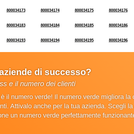
800034173
800034174
800034175
800034176
800034183
800034184
800034185
800034186
800034193
800034194
800034195
800034196
e aziende di successo?
s e il numero dei clienti
o è il numero verde! Il numero verde migliora 
ienti. Attivalo anche per la tua azienda. Scegli 
ione un numero verde perfettamente funzionant