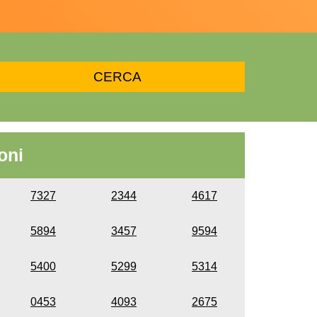
oni
7327
2344
4617
5894
3457
9594
5400
5299
5314
0453
4093
2675