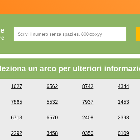
de
re
leziona un arco per ulteriori informazi
1627
6562
8742
4344
7865
5532
7937
1453
6713
6570
2408
2398
2292
3458
0350
0109