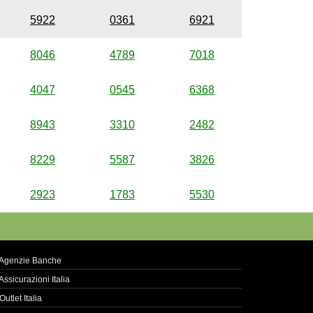
5922
0361
6921
8046
4789
7018
4047
0545
6368
8943
3310
2482
8229
5587
3826
2923
1783
5530
Agenzie Banche
Assicurazioni Italia
Outlet Italia