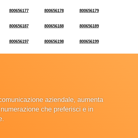
800656177
800656178
800656179
800656187
800656188
800656189
800656197
800656198
800656199
la comunicazione aziendale, aumenta
la numerazione che preferisci e in
e.