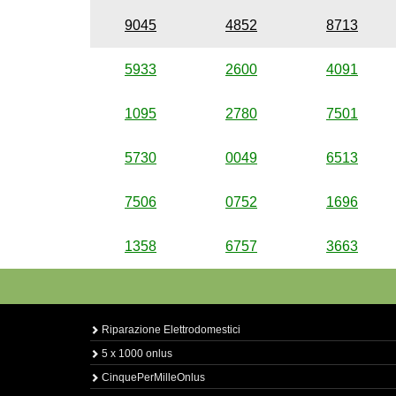
9045
4852
8713
5933
2600
4091
1095
2780
7501
5730
0049
6513
7506
0752
1696
1358
6757
3663
Riparazione Elettrodomestici
5 x 1000 onlus
CinquePerMilleOnlus