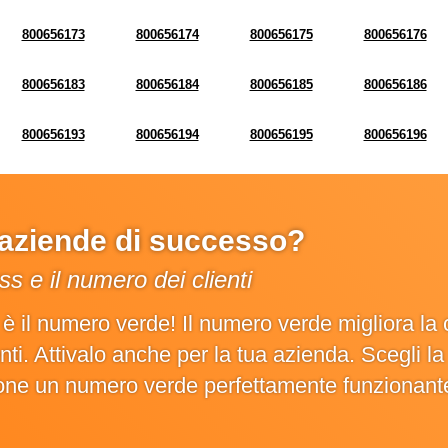
800656173
800656174
800656175
800656176
800656183
800656184
800656185
800656186
800656193
800656194
800656195
800656196
e aziende di successo?
s e il numero dei clienti
o è il numero verde! Il numero verde migliora 
ienti. Attivalo anche per la tua azienda. Scegli 
ione un numero verde perfettamente funzionant