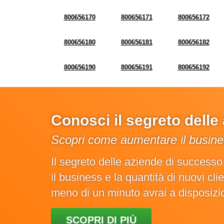
800656170
800656171
800656172
800656180
800656181
800656182
800656190
800656191
800656192
Conosci il segreto dell
Scopri come aumentare il busines
Il segreto delle aziende di success
il business e la quantità di nuovi cl
meno di un minuto avrai a disposiz
SCOPRI DI PIÙ