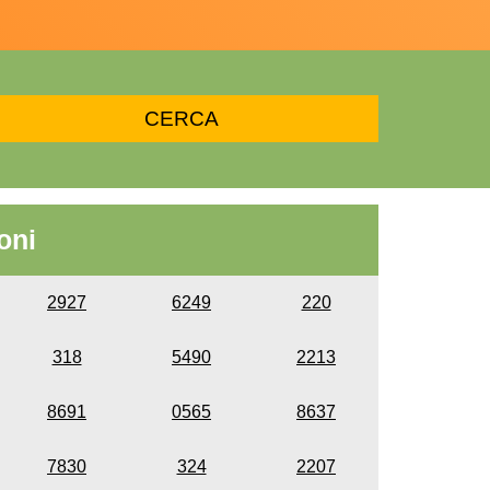
oni
2927
6249
220
318
5490
2213
8691
0565
8637
7830
324
2207