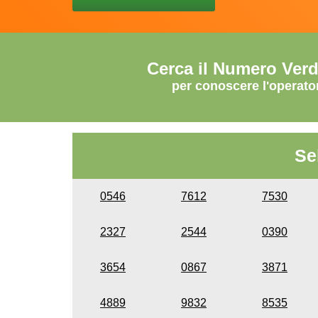
Cerca il Numero Ver
per conoscere l'operato
Se
0546
7612
7530
2327
2544
0390
3654
0867
3871
4889
9832
8535