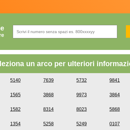
de
re
leziona un arco per ulteriori informazi
5140
7639
5732
9841
1565
3868
9973
3864
1582
8314
8023
5868
1354
5258
5249
0107