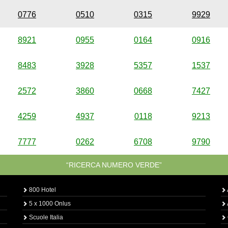
0776
0510
0315
9929
8921
0955
0164
0916
8483
3928
5357
1537
2572
3860
0668
7427
4259
4937
0118
9213
7777
0262
6708
9790
“RICERCA NUMERO VERDE”
800 Hotel
5 x 1000 Onlus
Scuole Italia