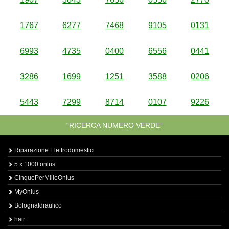
1767
6277
7468
9105
0131
6993
4735
0400
6556
0441
3286
1699
1251
3588
0206
5443
7299
8714
0107
9226
“RICERCA NUMERO VERDE”
Riparazione Elettrodomestici
5 x 1000 onlus
CinquePerMilleOnlus
MyOnlus
BolognaIdraulico
hair