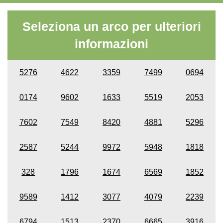
Seleziona un arco per ulteriori
informazioni
5276
4622
3359
7499
0694
0174
9602
1633
5519
2053
7602
7549
8420
4881
5296
2587
5244
9972
5948
1818
328
1796
1674
6569
1852
9589
1412
3077
4079
2239
6794
1513
2370
6665
3916