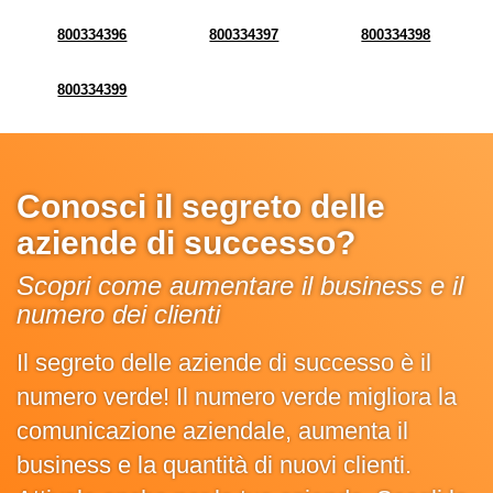
800334396
800334397
800334398
800334399
Conosci il segreto delle
aziende di successo?
Scopri come aumentare il business e il
numero dei clienti
Il segreto delle aziende di successo è il
numero verde! Il numero verde migliora la
comunicazione aziendale, aumenta il
business e la quantità di nuovi clienti.