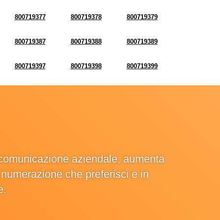
800719377
800719378
800719379
800719387
800719388
800719389
800719397
800719398
800719399
la comunicazione aziendale, aumenta
la numerazione che preferisci e in
e.