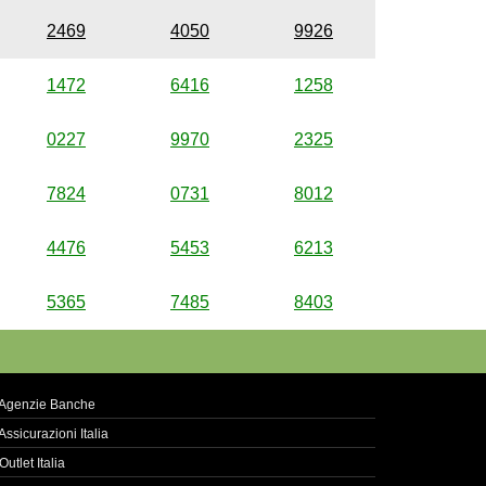
2469
4050
9926
1472
6416
1258
0227
9970
2325
7824
0731
8012
4476
5453
6213
5365
7485
8403
Agenzie Banche
Assicurazioni Italia
Outlet Italia