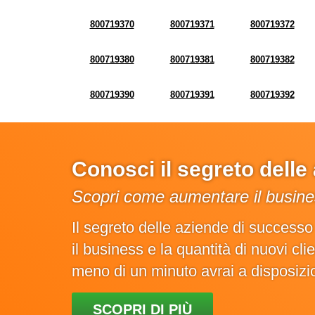
800719370
800719371
800719372
800719380
800719381
800719382
800719390
800719391
800719392
Conosci il segreto dell
Scopri come aumentare il busines
Il segreto delle aziende di success
il business e la quantità di nuovi cl
meno di un minuto avrai a disposiz
SCOPRI DI PIÙ