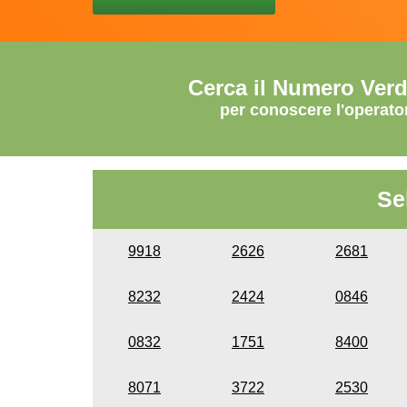
Cerca il Numero Ver
per conoscere l'operato
Se
9918
2626
2681
8232
2424
0846
0832
1751
8400
8071
3722
2530