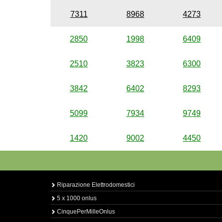
7311
8968
4273
2850
1998
6409
2510
3823
6300
3842
6402
8293
5099
7934
9749
1420
9002
4450
Riparazione Elettrodomestici
5 x 1000 onlus
CinquePerMilleOnlus