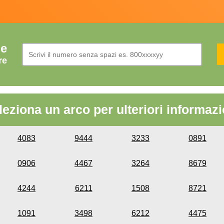
de
re
leziona un arco per ulteriori informazi
4083
9444
3233
0891
0906
4467
3264
8679
4244
6211
1508
8721
1091
3498
6212
4475