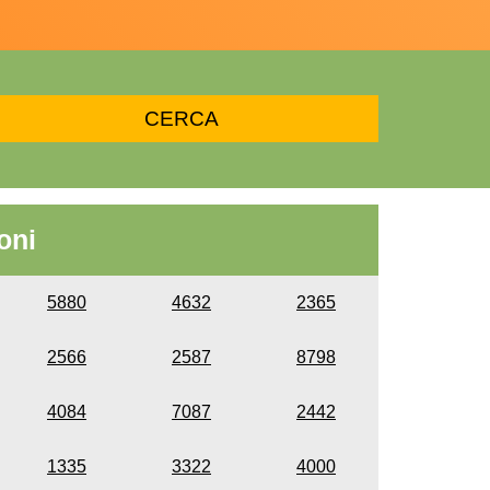
oni
5880
4632
2365
2566
2587
8798
4084
7087
2442
1335
3322
4000