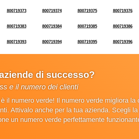
800719373
800719374
800719375
800719376
800719383
800719384
800719385
800719386
800719393
800719394
800719395
800719396
e aziende di successo?
s e il numero dei clienti
o è il numero verde! Il numero verde migliora 
ienti. Attivalo anche per la tua azienda. Scegli 
ione un numero verde perfettamente funzionant