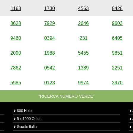
1168
1730
4563
8428
8628
7929
2646
9603
9460
0394
231
6405
2090
1988
5455
9851
7862
0542
1389
2251
5585
0123
9974
3970
“RICERCA NUMERO VERDE”
800 Hotel
5 x 1000 Onlus
Scuole Italia