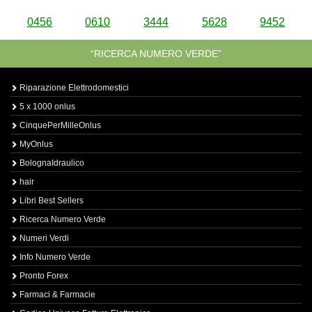
0456
0610
3444
5628
9452
“RICERCA NUMERO VERDE”
Riparazione Elettrodomestici
5 x 1000 onlus
CinquePerMilleOnlus
MyOnlus
BolognaIdraulico
hair
Libri Best Sellers
Ricerca Numero Verde
Numeri Verdi
Info Numero Verde
Pronto Forex
Farmaci & Farmacie