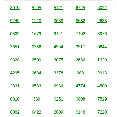
8070
5495
5121
6725
5022
9249
1220
3088
8632
2638
0805
1679
9441
7402
8976
3651
0386
4554
3517
0644
9828
2509
3075
2636
1329
4295
0684
3378
288
2913
2831
6583
6936
4774
4500
0010
339
0251
0808
7519
6082
6422
2809
0148
7220