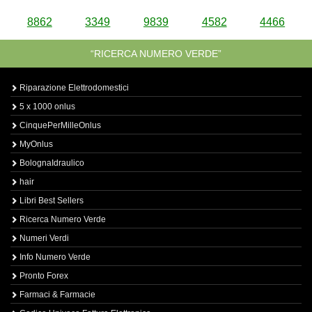
8862
3349
9839
4582
4466
“RICERCA NUMERO VERDE”
Riparazione Elettrodomestici
5 x 1000 onlus
CinquePerMilleOnlus
MyOnlus
BolognaIdraulico
hair
Libri Best Sellers
Ricerca Numero Verde
Numeri Verdi
Info Numero Verde
Pronto Forex
Farmaci & Farmacie