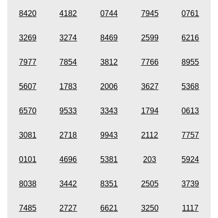
8420
4182
0744
7945
0761
3269
3274
8469
2599
6216
7977
7854
3812
7766
8955
5607
1783
2006
3627
5368
6570
9533
3343
1794
0613
3081
2718
9943
2112
7757
0101
4696
5381
203
5924
8038
3442
8351
2505
3739
7485
2727
6621
3250
1117