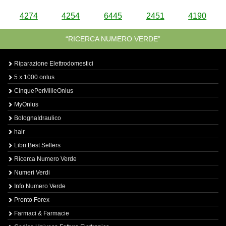
4274
4254
6445
2451
4190
“RICERCA NUMERO VERDE”
Riparazione Elettrodomestici
5 x 1000 onlus
CinquePerMilleOnlus
MyOnlus
BolognaIdraulico
hair
Libri Best Sellers
Ricerca Numero Verde
Numeri Verdi
Info Numero Verde
Pronto Forex
Farmaci & Farmacie