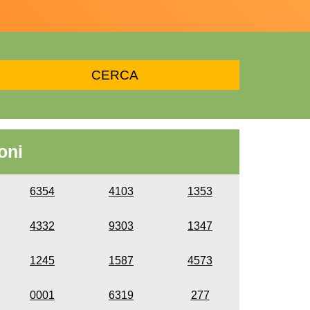
oni
6354
4103
1353
4332
9303
1347
1245
1587
4573
0001
6319
277