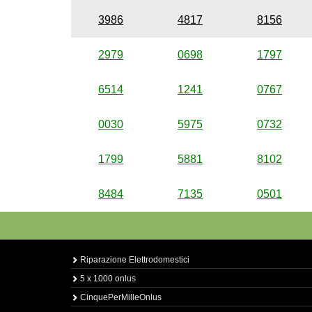
3986
4817
8156
2979
0698
1797
6514
1241
0767
0030
5975
0732
1799
5881
8102
8484
7135
0501
Riparazione Elettrodomestici
5 x 1000 onlus
CinquePerMilleOnlus