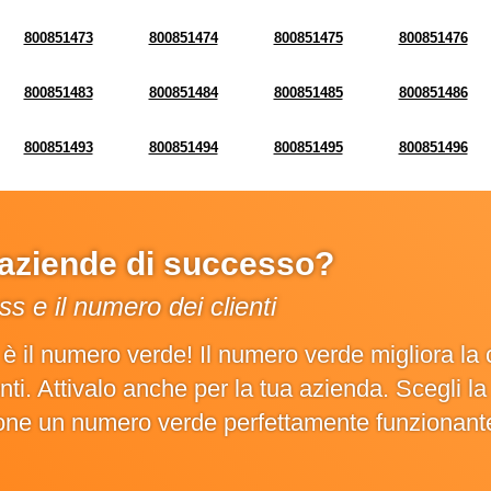
800851473
800851474
800851475
800851476
800851483
800851484
800851485
800851486
800851493
800851494
800851495
800851496
e aziende di successo?
s e il numero dei clienti
o è il numero verde! Il numero verde migliora 
ienti. Attivalo anche per la tua azienda. Scegli 
ione un numero verde perfettamente funzionant