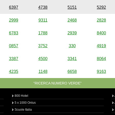
6397
4738
5151
5292
2999
9311
2468
2828
6783
1788
2939
8400
0857
3752
330
4919
3387
4500
3341
8064
4235
1148
6658
9163
“RICERCA NUMERO VERDE”
800 Hotel
5 x 1000 Onlus
Scuole Italia