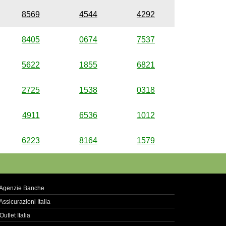
8569
4544
4292
8405
0674
7537
5622
1855
6821
2725
1538
0318
4911
6536
1012
6223
8164
1579
Agenzie Banche
Assicurazioni Italia
Outlet Italia