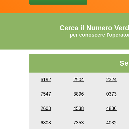
Cerca il Numero Ver
per conoscere l'operato
Se
6192
2504
2324
7547
3896
0373
2603
4538
4836
6808
7353
4032