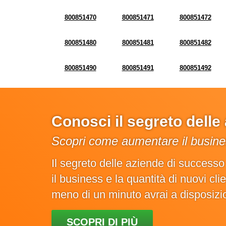
800851470
800851471
800851472
800851480
800851481
800851482
800851490
800851491
800851492
Conosci il segreto dell
Scopri come aumentare il busines
Il segreto delle aziende di success
il business e la quantità di nuovi cl
meno di un minuto avrai a disposiz
SCOPRI DI PIÙ