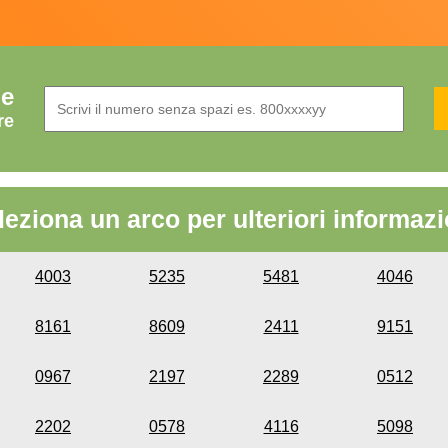
de
re
leziona un arco per ulteriori informazi
4003
5235
5481
4046
8161
8609
2411
9151
0967
2197
2289
0512
2202
0578
4116
5098