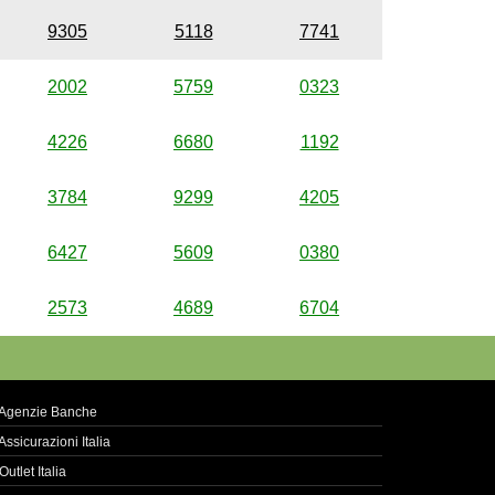
9305
5118
7741
2002
5759
0323
4226
6680
1192
3784
9299
4205
6427
5609
0380
2573
4689
6704
Agenzie Banche
Assicurazioni Italia
Outlet Italia