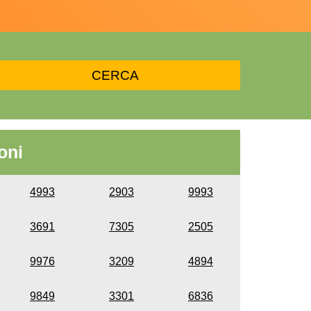
oni
4993
2903
9993
3691
7305
2505
9976
3209
4894
9849
3301
6836