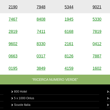
2190
7948
5344
9021
7467
8408
1945
5330
2819
7411
6168
7819
9602
8330
2161
0412
0663
0317
8126
7887
0195
3849
4159
1602
“RICERCA NUMERO VERDE”
800 Hotel
5 x 1000 Onlus
Scuole Italia