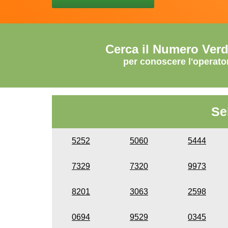
Cerca il Numero Ver
per conoscere l'operato
Se
5252
5060
5444
7329
7320
9973
8201
3063
2598
0694
9529
0345