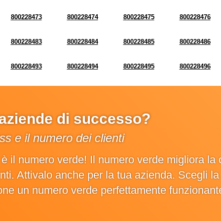
800228473
800228474
800228475
800228476
800228483
800228484
800228485
800228486
800228493
800228494
800228495
800228496
e aziende di successo?
s e il numero dei clienti
o è il numero verde! Il numero verde migliora 
ienti. Attivalo anche per la tua azienda. Scegli 
ione un numero verde perfettamente funzionant