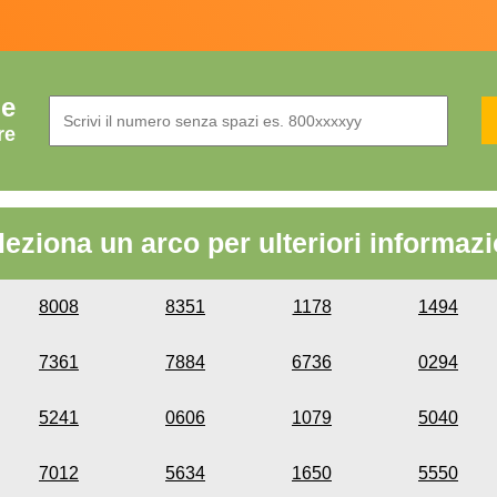
de
re
leziona un arco per ulteriori informazi
8008
8351
1178
1494
7361
7884
6736
0294
5241
0606
1079
5040
7012
5634
1650
5550