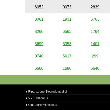
6052
0073
2839
3061
1931
6763
8260
6565
1764
3699
5353
1401
0740
5617
299
6660
1680
5640
Riparazione Elettrodomestici
5 x 1000 onlus
CinquePerMilleOnlus