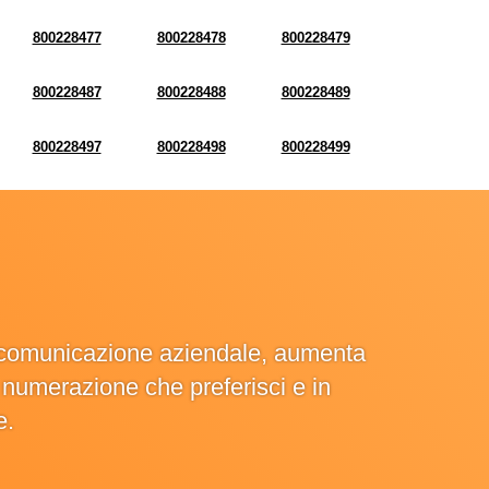
800228477
800228478
800228479
800228487
800228488
800228489
800228497
800228498
800228499
la comunicazione aziendale, aumenta
la numerazione che preferisci e in
e.