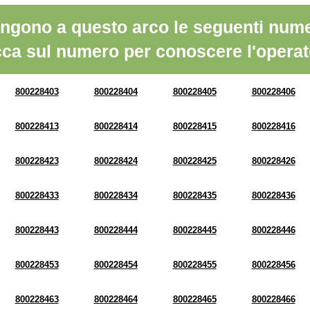
ngono a questo arco le seguenti nume
cca sul numero per conoscere l'operat
800228403
800228404
800228405
800228406
800228413
800228414
800228415
800228416
800228423
800228424
800228425
800228426
800228433
800228434
800228435
800228436
800228443
800228444
800228445
800228446
800228453
800228454
800228455
800228456
800228463
800228464
800228465
800228466