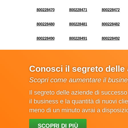
800228470
800228471
800228472
800228480
800228481
800228482
800228490
800228491
800228492
Conosci il segreto dell
Scopri come aumentare il busines
Il segreto delle aziende di success
il business e la quantità di nuovi cl
meno di un minuto avrai a disposiz
SCOPRI DI PIÙ