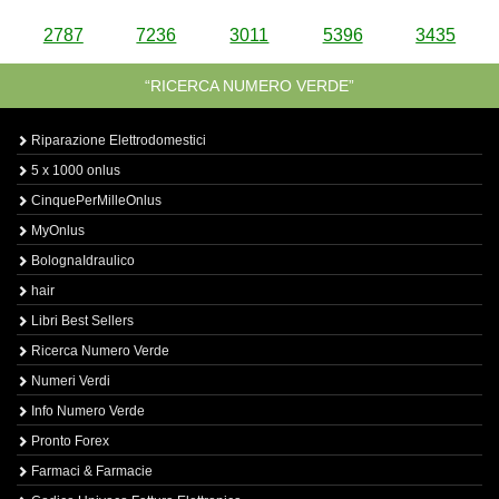
2787
7236
3011
5396
3435
“RICERCA NUMERO VERDE”
Riparazione Elettrodomestici
5 x 1000 onlus
CinquePerMilleOnlus
MyOnlus
BolognaIdraulico
hair
Libri Best Sellers
Ricerca Numero Verde
Numeri Verdi
Info Numero Verde
Pronto Forex
Farmaci & Farmacie