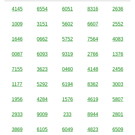
4145
6554
6051
8316
2636
1009
3151
5602
6607
2552
1646
0662
5752
7564
4083
0087
6093
9319
2766
1376
7155
3623
0460
4148
2456
1177
5292
6194
8362
3003
1956
4284
1576
4619
5807
2933
9009
233
8944
2801
3869
6105
6049
4823
6509