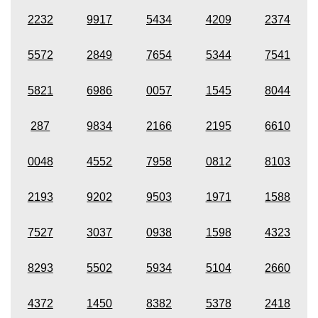
2232
9917
5434
4209
2374
5572
2849
7654
5344
7541
5821
6986
0057
1545
8044
287
9834
2166
2195
6610
0048
4552
7958
0812
8103
2193
9202
9503
1971
1588
7527
3037
0938
1598
4323
8293
5502
5934
5104
2660
4372
1450
8382
5378
2418