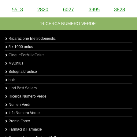
5513
2820
6027
3995
3828
“RICERCA NUMERO VERDE”
Riparazione Elettrodomestici
5 x 1000 onlus
CinquePerMilleOnlus
MyOnlus
BolognaIdraulico
hair
Libri Best Sellers
Ricerca Numero Verde
Numeri Verdi
Info Numero Verde
Pronto Forex
Farmaci & Farmacie