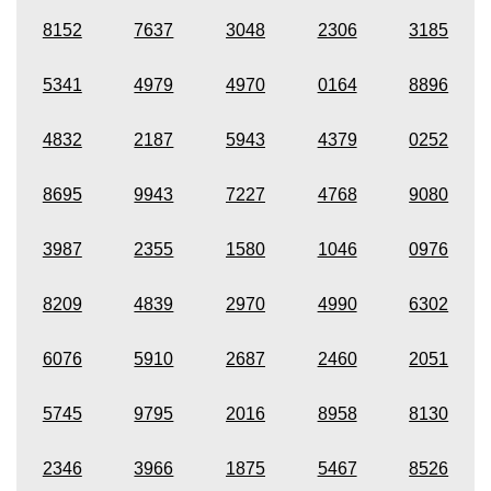
8152
7637
3048
2306
3185
5341
4979
4970
0164
8896
4832
2187
5943
4379
0252
8695
9943
7227
4768
9080
3987
2355
1580
1046
0976
8209
4839
2970
4990
6302
6076
5910
2687
2460
2051
5745
9795
2016
8958
8130
2346
3966
1875
5467
8526