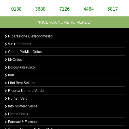
0138
3688
7126
4464
5817
“RICERCA NUMERO VERDE”
Riparazione Elettrodomestici
5 x 1000 onlus
CinquePerMilleOnlus
MyOnlus
BolognaIdraulico
hair
Libri Best Sellers
Ricerca Numero Verde
Numeri Verdi
Info Numero Verde
Pronto Forex
Farmaci & Farmacie