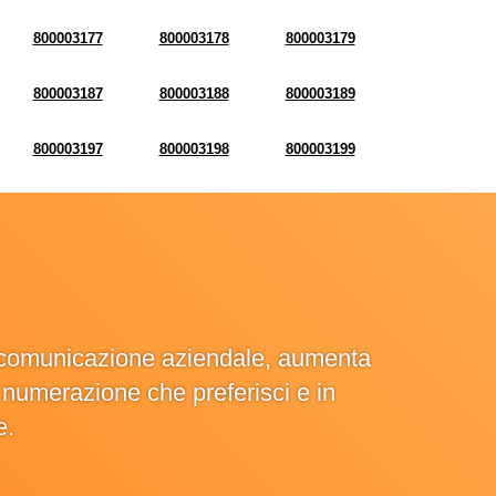
800003177
800003178
800003179
800003187
800003188
800003189
800003197
800003198
800003199
la comunicazione aziendale, aumenta
la numerazione che preferisci e in
e.