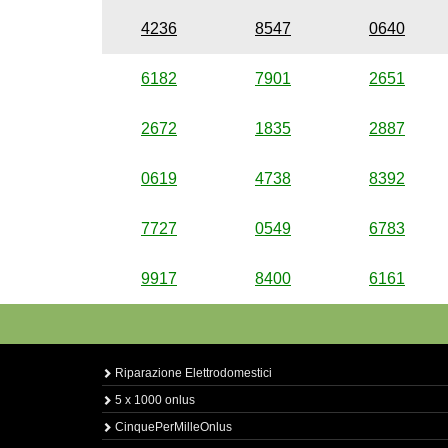
4236
8547
0640
6182
7901
2651
2672
1835
2887
0619
4738
8392
7727
0549
6783
9917
8400
6161
Riparazione Elettrodomestici
5 x 1000 onlus
CinquePerMilleOnlus