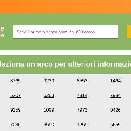
de
re
leziona un arco per ulteriori informazi
8765
9239
8553
1464
5207
6263
7814
7994
9259
1099
7973
0426
7036
6590
1259
5655