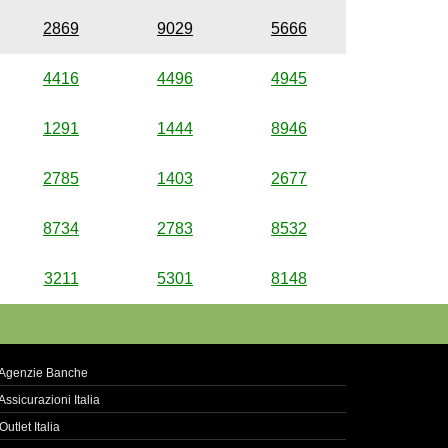
2869
9029
5666
4416
4496
4945
1291
1444
8946
2785
1403
2677
8734
2783
8532
3211
5301
8148
Agenzie Banche
Assicurazioni Italia
Outlet Italia