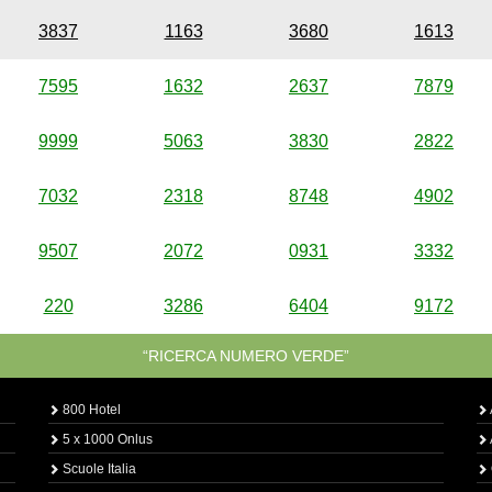
3837
1163
3680
1613
7595
1632
2637
7879
9999
5063
3830
2822
7032
2318
8748
4902
9507
2072
0931
3332
220
3286
6404
9172
“RICERCA NUMERO VERDE”
800 Hotel
5 x 1000 Onlus
Scuole Italia