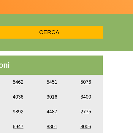
oni
5462
5451
5076
4036
3016
3400
9892
4487
2775
6947
8301
8006