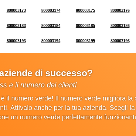
800003173
800003174
800003175
800003176
800003183
800003184
800003185
800003186
800003193
800003194
800003195
800003196
e aziende di successo?
s e il numero dei clienti
o è il numero verde! Il numero verde migliora 
ienti. Attivalo anche per la tua azienda. Scegli 
ione un numero verde perfettamente funzionant