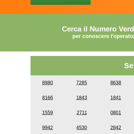
Cerca il Numero Ver
per conoscere l'operato
Se
8980
7285
8638
8166
1843
1841
1559
2711
0801
9942
4530
2842