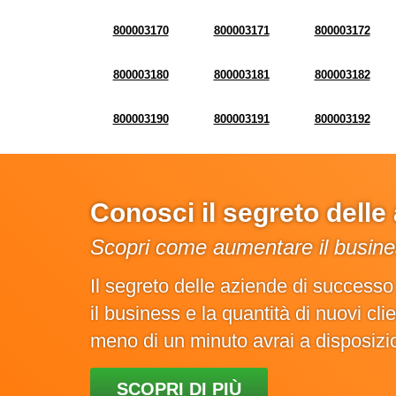
800003170
800003171
800003172
800003180
800003181
800003182
800003190
800003191
800003192
Conosci il segreto dell
Scopri come aumentare il busines
Il segreto delle aziende di success
il business e la quantità di nuovi cl
meno di un minuto avrai a disposiz
SCOPRI DI PIÙ