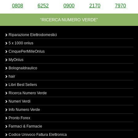
0808
6252
0900
2170
7970
“RICERCA NUMERO VERDE”
Riparazione Elettrodomestici
5 x 1000 onlus
CinquePerMilleOnlus
MyOnlus
BolognaIdraulico
hair
Libri Best Sellers
Ricerca Numero Verde
Numeri Verdi
Info Numero Verde
Pronto Forex
Farmaci & Farmacie
Codice Univoco Fattura Elettronica