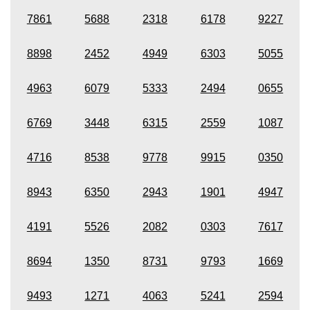
7861
5688
2318
6178
9227
8898
2452
4949
6303
5055
4963
6079
5333
2494
0655
6769
3448
6315
2559
1087
4716
8538
9778
9915
0350
8943
6350
2943
1901
4947
4191
5526
2082
0303
7617
8694
1350
8731
9793
1669
9493
1271
4063
5241
2594