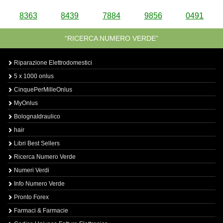
8363
8439
7884
9856
0491
“RICERCA NUMERO VERDE”
Riparazione Elettrodomestici
5 x 1000 onlus
CinquePerMilleOnlus
MyOnlus
BolognaIdraulico
hair
Libri Best Sellers
Ricerca Numero Verde
Numeri Verdi
Info Numero Verde
Pronto Forex
Farmaci & Farmacie