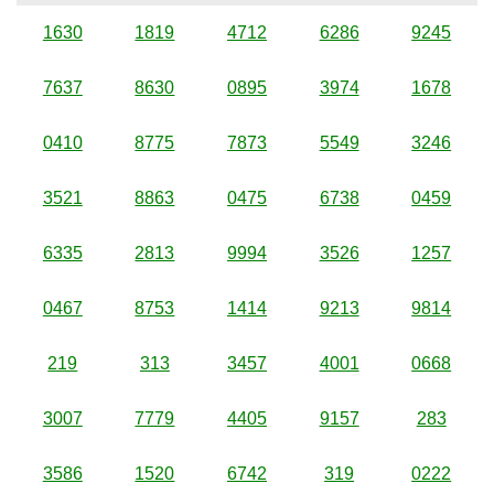
1630
1819
4712
6286
9245
7637
8630
0895
3974
1678
0410
8775
7873
5549
3246
3521
8863
0475
6738
0459
6335
2813
9994
3526
1257
0467
8753
1414
9213
9814
219
313
3457
4001
0668
3007
7779
4405
9157
283
3586
1520
6742
319
0222