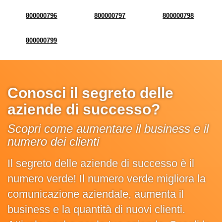
800000796
800000797
800000798
800000799
Conosci il segreto delle
aziende di successo?
Scopri come aumentare il business e il
numero dei clienti
Il segreto delle aziende di successo è il
numero verde! Il numero verde migliora la
comunicazione aziendale, aumenta il
business e la quantità di nuovi clienti.