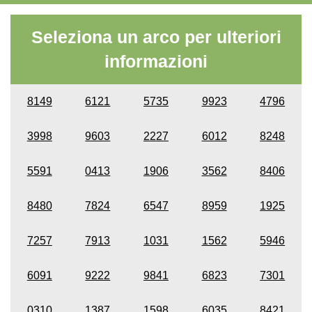
Seleziona un arco per ulteriori
informazioni
8149
6121
5735
9923
4796
3998
9603
2227
6012
8248
5591
0413
1906
3562
8406
8480
7824
6547
8959
1925
7257
7913
1031
1562
5946
6091
9222
9841
6823
7301
0310
1387
1598
6035
8421