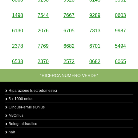
1498
7544
7667
9289
0603
6130
2076
6705
7313
9987
2378
7769
6682
6701
5494
6538
2370
2572
0682
6065
“RICERCA NUMERO VERDE”
Riparazione Elettrodomestici
5 x 1000 onlus
CinquePerMilleOnlus
MyOnlus
BolognaIdraulico
hair