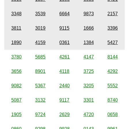
3348
3539
6664
9873
2157
3811
3019
9115
1666
3396
1890
4159
0361
1384
5427
3780
5685
4261
4147
8144
3656
8901
4118
3725
4292
9082
5367
2440
3205
5552
5087
3132
9117
3301
8740
1905
9724
2629
4720
0658
0860
9298
9928
0143
9961